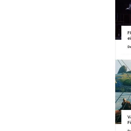
F
e
D
V
F
D