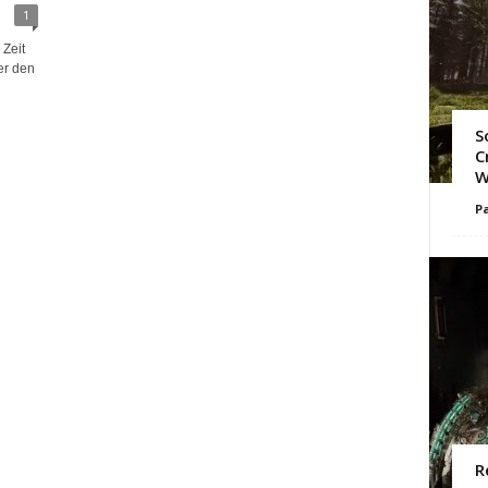
1
 Zeit
er den
S
C
W
Pa
R