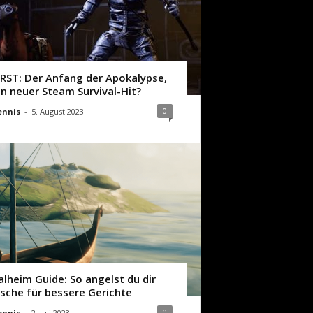
IRST: Der Anfang der Apokalypse,
in neuer Steam Survival-Hit?
0
ennis
-
5. August 2023
alheim Guide: So angelst du dir
ische für bessere Gerichte
0
ennis
-
2. Juli 2023