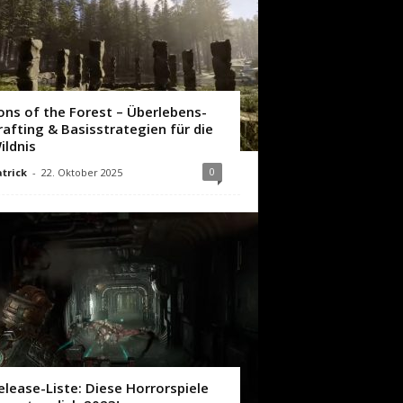
ons of the Forest – Überlebens-
rafting & Basisstrategien für die
ildnis
0
trick
-
22. Oktober 2025
elease-Liste: Diese Horrorspiele