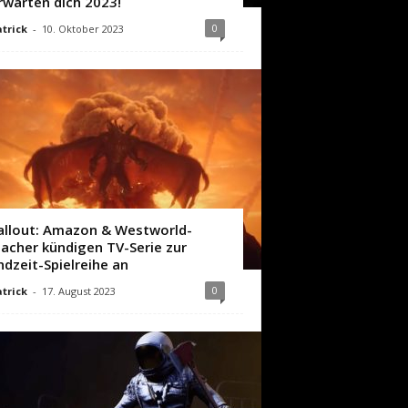
rwarten dich 2023!
0
trick
-
10. Oktober 2023
allout: Amazon & Westworld-
acher kündigen TV-Serie zur
ndzeit-Spielreihe an
0
trick
-
17. August 2023