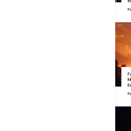
e
Pa
F
M
E
Pa