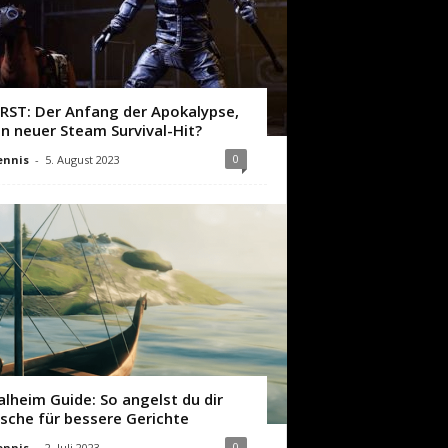
IRST: Der Anfang der Apokalypse,
in neuer Steam Survival-Hit?
0
ennis
-
5. August 2023
alheim Guide: So angelst du dir
ische für bessere Gerichte
0
ennis
-
2. Juli 2023