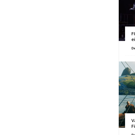
F
e
D
V
F
D