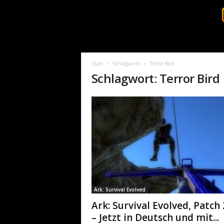
S
u
r
Start
Schlagworte
Terror Bird
v
Schlagwort: Terror Bird
i
v
a
l
c
o
r
e
.
d
e
Ark: Survival Evolved
Ark: Survival Evolved, Patch
– Jetzt in Deutsch und mit...