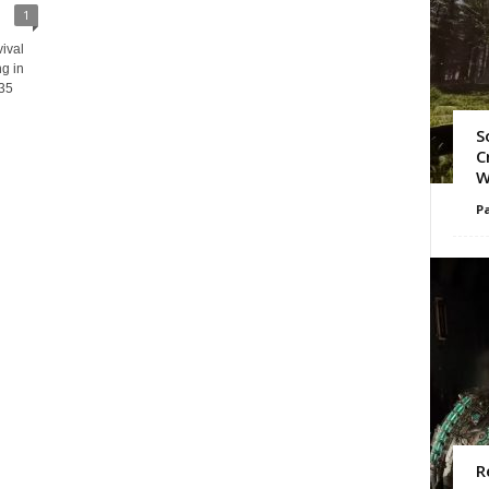
1
ival
g in
35
S
C
W
Pa
R