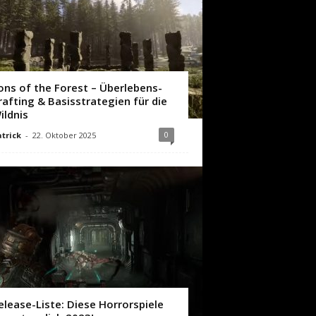
ons of the Forest – Überlebens-
rafting & Basisstrategien für die
ildnis
0
trick
-
22. Oktober 2025
elease-Liste: Diese Horrorspiele