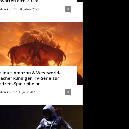
rwarten dich 2023!
0
trick
-
10. Oktober 2023
allout: Amazon & Westworld-
acher kündigen TV-Serie zur
ndzeit-Spielreihe an
0
trick
-
17. August 2023