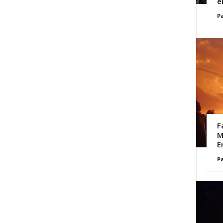
e
Pa
F
M
E
Pa