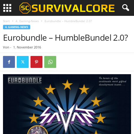
Start
4. Gaming-News
Eurobundle – HumbleBundel 2.0?
4. GAMING-NEWS
Eurobundle – HumbleBundel 2.0?
Von
-
1. November 2016