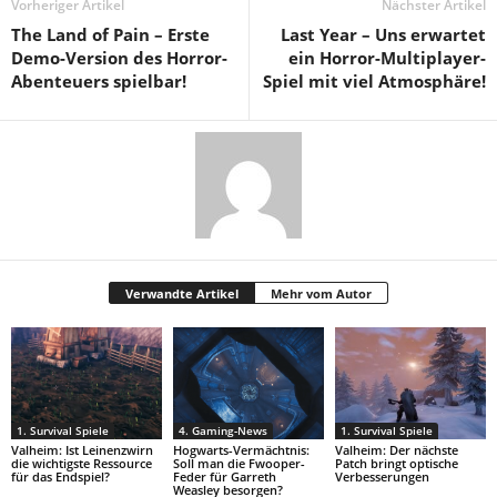
Vorheriger Artikel
Nächster Artikel
The Land of Pain – Erste
Last Year – Uns erwartet
Demo-Version des Horror-
ein Horror-Multiplayer-
Abenteuers spielbar!
Spiel mit viel Atmosphäre!
Verwandte Artikel
Mehr vom Autor
1. Survival Spiele
4. Gaming-News
1. Survival Spiele
Valheim: Ist Leinenzwirn
Hogwarts-Vermächtnis:
Valheim: Der nächste
die wichtigste Ressource
Soll man die Fwooper-
Patch bringt optische
für das Endspiel?
Feder für Garreth
Verbesserungen
Weasley besorgen?