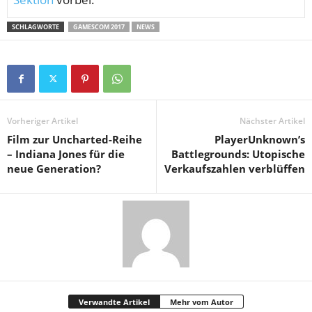
SCHLAGWORTE
GAMESCOM 2017
NEWS
Vorheriger Artikel
Nächster Artikel
Film zur Uncharted-Reihe
PlayerUnknown’s
– Indiana Jones für die
Battlegrounds: Utopische
neue Generation?
Verkaufszahlen verblüffen
Verwandte Artikel
Mehr vom Autor