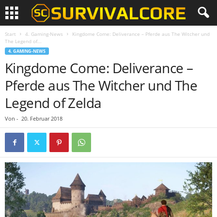
Start
4. Gaming-News
Kingdome Come: Deliverance – Pferde aus The Witcher und
The Legend of...
4. GAMING-NEWS
Kingdome Come: Deliverance –
Pferde aus The Witcher und The
Legend of Zelda
Von
-
20. Februar 2018