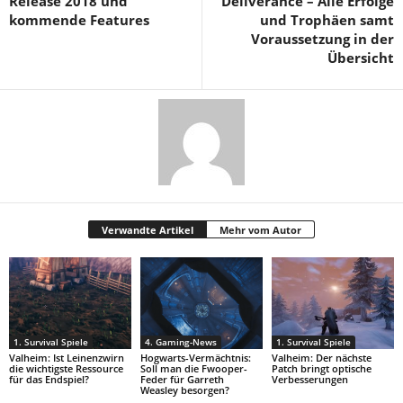
Release 2018 und
Deliverance – Alle Erfolge
kommende Features
und Trophäen samt
Voraussetzung in der
Übersicht
Verwandte Artikel
Mehr vom Autor
1. Survival Spiele
4. Gaming-News
1. Survival Spiele
Valheim: Ist Leinenzwirn
Hogwarts-Vermächtnis:
Valheim: Der nächste
die wichtigste Ressource
Soll man die Fwooper-
Patch bringt optische
für das Endspiel?
Feder für Garreth
Verbesserungen
Weasley besorgen?