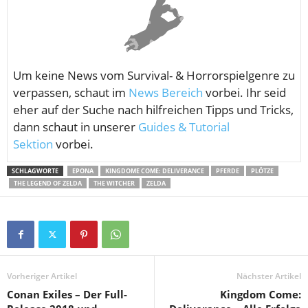
Um keine News vom
Survival- & Horrorspielgenre zu
verpassen, schaut im
News Bereich
vorbei. Ihr seid
eher auf der Suche nach hilfreichen Tipps und Tricks,
dann schaut in unserer
Guides & Tutorial
Sektion
vorbei.
SCHLAGWORTE
EPONA
KINGDOME COME: DELIVERANCE
PFERDE
PLÖTZE
THE LEGEND OF ZELDA
THE WITCHER
ZELDA
Vorheriger Artikel
Nächster Artikel
Conan Exiles – Der Full-
Kingdom Come: