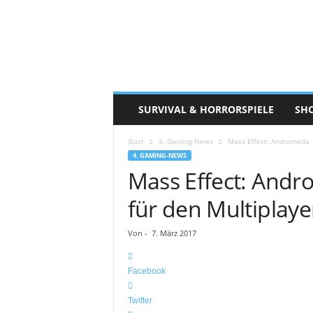
S
u
r
v
i
v
a
SURVIVAL & HORRORSPIELE
SH
l
c
Start
4. Gaming-News
Mass Effect: Andromeda 
o
4. GAMING-NEWS
r
Mass Effect: Andr
e
.
für den Multipla
d
e
Von
-
7. März 2017
Facebook
Twitter