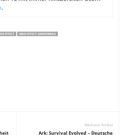
m
.
SS EFFECT
MASS EFFECT: ANDROMEDA
Nächster Artikel
heit
Ark: Survival Evolved – Deutsche