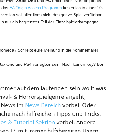
für
PS4
,
XBox One
und
PC
erscheinen. Vorher jedoch
 das
EA Origin Access Programm
kostenlos in einer 10-
version soll allerdings nicht das ganze Spiel verfügbar
 nur ein begrenzter Teil der Einzelspielerkampagne.
ndromeda? Schreibt eure Meinung in die Kommentare!
XBox One und PS4 verfügbar sein. Noch keinen Key? Bei
immer auf dem laufenden sein wollt was
vival- & Horrorspielgenre angeht,
en News im
News Bereich
vorbei. Oder
uche nach hilfreichen Tipps und Tricks,
es & Tutorial Sektion
vorbei. Andere
inen TS mit immer hilfsbereiten Usern