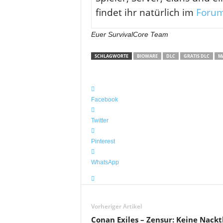
findet ihr natürlich im
Foru
Euer SurvivalCore Team
SCHLAGWORTE
BIOWARE
DLC
GRATIS DLC
MA
Facebook
Twitter
Pinterest
WhatsApp
Vorheriger Artikel
Conan Exiles – Zensur: Keine Nackt