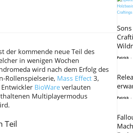
Sons 
Craft
Wildn
st der kommende neue Teil des
Patrick
-
welcher in wenigen Wochen
 Andromeda wird nach dem Erfolg des
Relea
n-Rollenspielserie,
Mass Effect
3,
erwar
 Entwickler
BioWare
verlauten
enthaltenen Multiplayermodus
Patrick
-
rd.
Fall
 Teil
Mach