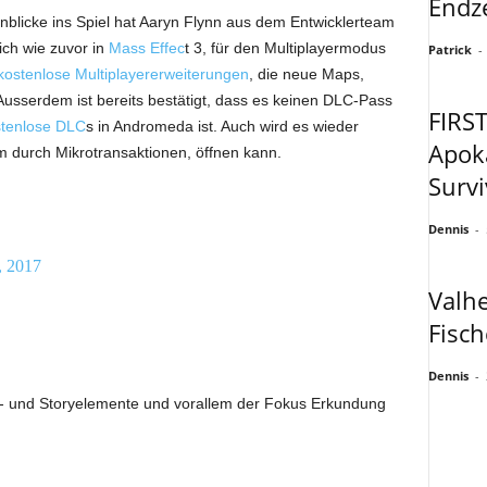
Endze
nblicke ins Spiel hat Aaryn Flynn aus dem Entwicklerteam
ich wie zuvor in
Mass Effec
t 3, für den Multiplayermodus
Patrick
-
kostenlose Multiplayererweiterungen
, die neue Maps,
usserdem ist bereits bestätigt, dass es keinen DLC-Pass
FIRST
tenlose DLC
s in Andromeda ist. Auch wird es wieder
Apok
 durch Mikrotransaktionen, öffnen kann.
Survi
Dennis
-
, 2017
Valhe
Fisch
Dennis
-
- und Storyelemente und vorallem der Fokus Erkundung