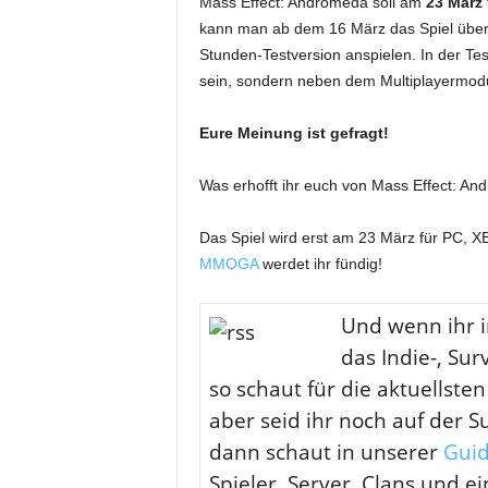
Mass Effect: Andromeda soll am
23 März
kann man ab dem 16 März das Spiel über
Stunden-Testversion anspielen. In der Test
sein, sondern neben dem Multiplayermodus
Eure Meinung ist gefragt!
Was erhofft ihr euch von Mass Effect: A
Das Spiel wird erst am 23 März für PC, 
MMOGA
werdet ihr fündig!
U
nd wenn ihr 
das Indie-, Sur
so schaut für die aktuellst
aber seid ihr noch auf der S
dann schaut in unserer
Guid
Spieler, Server, Clans und e