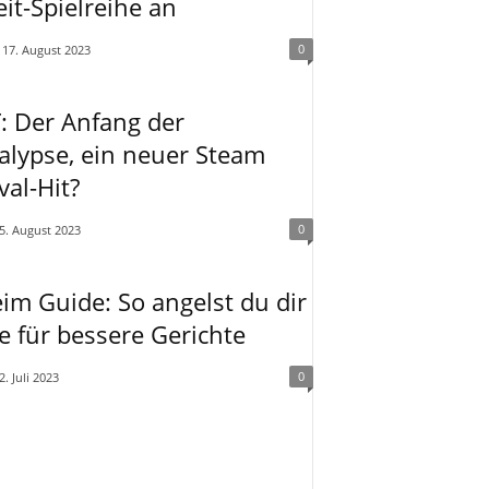
it-Spielreihe an
0
17. August 2023
: Der Anfang der
alypse, ein neuer Steam
val-Hit?
0
5. August 2023
im Guide: So angelst du dir
e für bessere Gerichte
0
2. Juli 2023