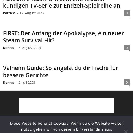
kündigen TV-Serie zur Endzeit-Spielreihe an
Patrick
-
17. August 2023
0
FIRST: Der Anfang der Apokalypse, ein neuer
Steam Survival-Hit?
Dennis
-
5. August 2023
0
Valheim Guide: So angelst du dir Fische für
bessere Gerichte
Dennis
-
2. Juli 2023
0
Diese Website benutzt Cookies. Wenn du die Website weiter
nutzt, gehen wir von deinem Einverständnis aus.
Partner
AGB
Impressum
Datenschutz