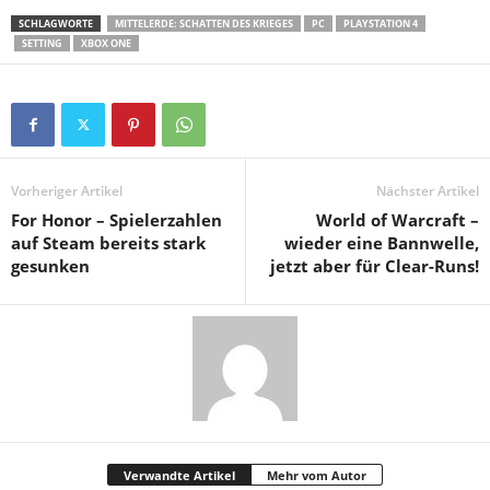
SCHLAGWORTE
MITTELERDE: SCHATTEN DES KRIEGES
PC
PLAYSTATION 4
SETTING
XBOX ONE
Vorheriger Artikel
Nächster Artikel
For Honor – Spielerzahlen
World of Warcraft –
auf Steam bereits stark
wieder eine Bannwelle,
gesunken
jetzt aber für Clear-Runs!
Verwandte Artikel
Mehr vom Autor