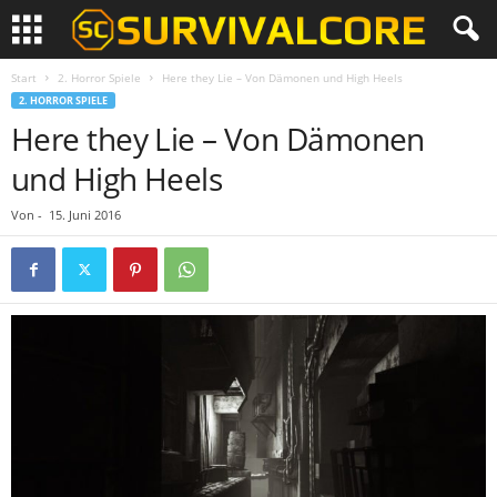
Start
2. Horror Spiele
Here they Lie – Von Dämonen und High Heels
2. HORROR SPIELE
Here they Lie – Von Dämonen
und High Heels
Von
-
15. Juni 2016