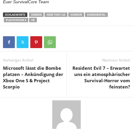
Euer SurvivalCore Team
SCHLAGWORTE
DÄMON
HERE THEY LIE
HORROR
HORRORSPIEL
PLAYSTATION 4
VR
Vorheriger Artikel
Nächster Artikel
Microsoft lässt die Bombe
Resident Evil 7 – Erwartet
platzen – Ankündigung der
uns ein atmosphärischer
Xbox One S & Project
Survival-Horror vom
Scorpio
feinsten?