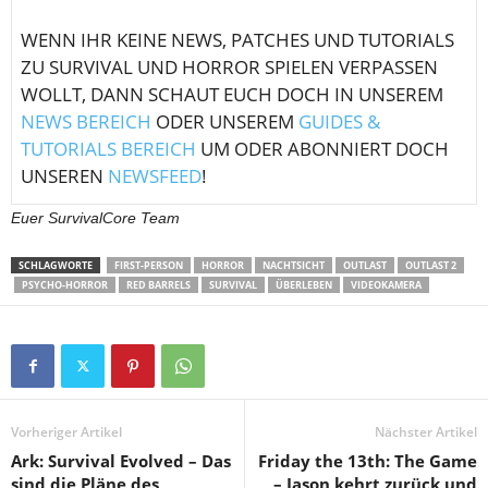
WENN IHR KEINE NEWS, PATCHES UND TUTORIALS
ZU SURVIVAL UND HORROR SPIELEN VERPASSEN
WOLLT, DANN SCHAUT EUCH DOCH IN UNSEREM
NEWS BEREICH
ODER UNSEREM
GUIDES &
TUTORIALS BEREICH
UM ODER ABONNIERT DOCH
UNSEREN
NEWSFEED
!
Euer SurvivalCore Team
SCHLAGWORTE
FIRST-PERSON
HORROR
NACHTSICHT
OUTLAST
OUTLAST 2
PSYCHO-HORROR
RED BARRELS
SURVIVAL
ÜBERLEBEN
VIDEOKAMERA
Vorheriger Artikel
Nächster Artikel
Ark: Survival Evolved – Das
Friday the 13th: The Game
sind die Pläne des
– Jason kehrt zurück und