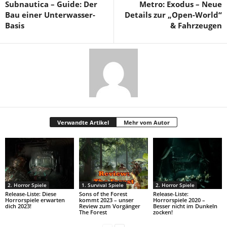
Subnautica – Guide: Der
Metro: Exodus – Neue
Bau einer Unterwasser-
Details zur „Open-World“
Basis
& Fahrzeugen
Verwandte Artikel
Mehr vom Autor
2. Horror Spiele
1. Survival Spiele
2. Horror Spiele
Release-Liste: Diese
Sons of the Forest
Release-Liste:
Horrorspiele erwarten
kommt 2023 – unser
Horrorspiele 2020 –
dich 2023!
Review zum Vorgänger
Besser nicht im Dunkeln
The Forest
zocken!