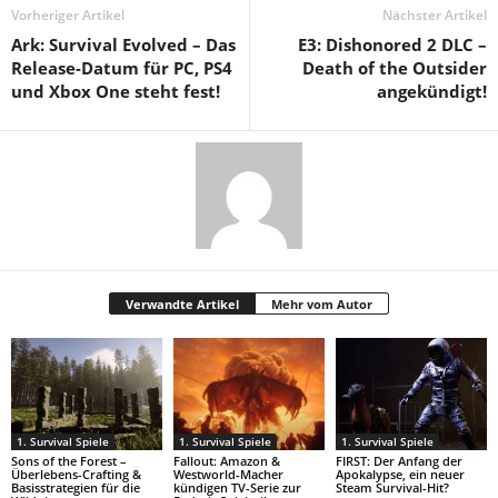
Vorheriger Artikel
Nächster Artikel
Ark: Survival Evolved – Das
E3: Dishonored 2 DLC –
Release-Datum für PC, PS4
Death of the Outsider
und Xbox One steht fest!
angekündigt!
Verwandte Artikel
Mehr vom Autor
1. Survival Spiele
1. Survival Spiele
1. Survival Spiele
Sons of the Forest –
Fallout: Amazon &
FIRST: Der Anfang der
Überlebens-Crafting &
Westworld-Macher
Apokalypse, ein neuer
Basisstrategien für die
kündigen TV-Serie zur
Steam Survival-Hit?