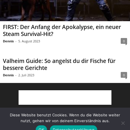
FIRST: Der Anfang der Apokalypse, ein neuer
Steam Survival-Hit?
Dennis
-
5. August 2023
0
Valheim Guide: So angelst du dir Fische für
bessere Gerichte
Dennis
-
2. Juli 2023
0
Diese Website benutzt Cookies. Wenn du die Website weiter
nutzt, gehen wir von deinem Einverständnis aus.
Partner
AGB
Impressum
Datenschutz
OK
Datenschutzerklärung