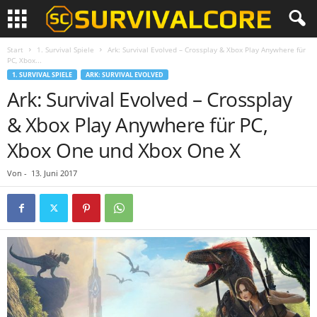
Start
1. Survival Spiele
Ark: Survival Evolved – Crossplay & Xbox Play Anywhere für
PC, Xbox...
1. SURVIVAL SPIELE
ARK: SURVIVAL EVOLVED
Ark: Survival Evolved – Crossplay
& Xbox Play Anywhere für PC,
Xbox One und Xbox One X
Von
-
13. Juni 2017