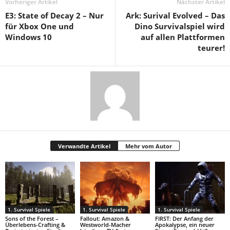
Vorheriger Artikel
Nächster Artikel
E3: State of Decay 2 – Nur
Ark: Surival Evolved – Das
für Xbox One und
Dino Survivalspiel wird
Windows 10
auf allen Plattformen
teurer!
Verwandte Artikel
Mehr vom Autor
1. Survival Spiele
1. Survival Spiele
1. Survival Spiele
Sons of the Forest –
Fallout: Amazon &
FIRST: Der Anfang der
Überlebens-Crafting &
Westworld-Macher
Apokalypse, ein neuer