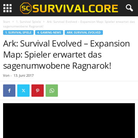
Start
1. Survival Spiele
Ark: Survival Evolved – Expansion Map: Spieler erwartet das
sagenumwobene Ragnarok!
1. SURVIVAL SPIELE
4. GAMING-NEWS
ARK: SURVIVAL EVOLVED
Ark: Survival Evolved – Expansion
Map: Spieler erwartet das
sagenumwobene Ragnarok!
Von
-
13. Juni 2017