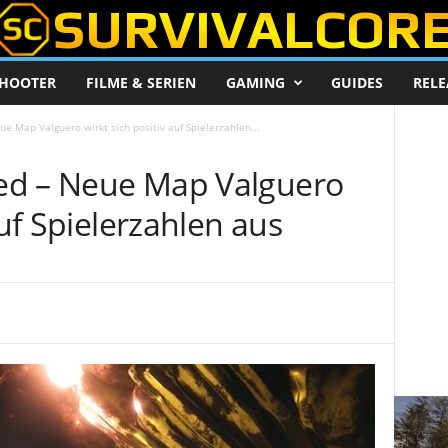
HOOTER
FILME & SERIEN
GAMING
GUIDES
RELE
ue Map Valguero wirkt sich positiv auf Spielerzahlen...
lved – Neue Map Valguero
auf Spielerzahlen aus