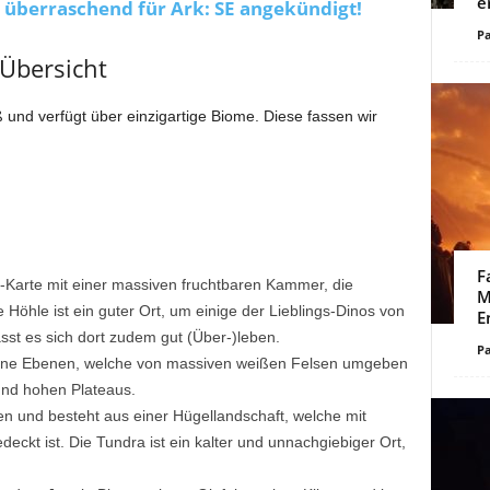
e
überraschend für Ark: SE angekündigt!
Pa
 Übersicht
 und verfügt über einzigartige Biome. Diese fassen wir
F
d-Karte mit einer massiven fruchtbaren Kammer, die
M
ge Höhle ist ein guter Ort, um einige der Lieblings-Dinos von
E
ässt es sich dort zudem gut (Über-)leben.
Pa
üne Ebenen, welche von massiven weißen Felsen umgeben
und hohen Plateaus.
en und besteht aus einer Hügellandschaft, welche mit
ckt ist. Die Tundra ist ein kalter und unnachgiebiger Ort,