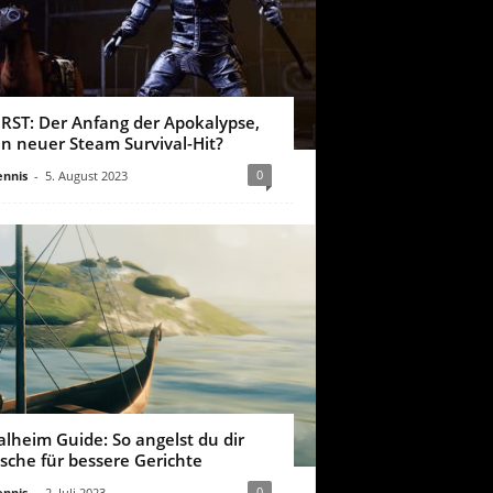
IRST: Der Anfang der Apokalypse,
in neuer Steam Survival-Hit?
0
nnis
-
5. August 2023
alheim Guide: So angelst du dir
ische für bessere Gerichte
0
nnis
-
2. Juli 2023