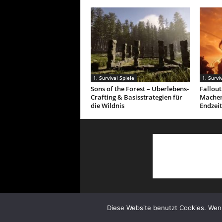
1. Survival Spiele
1. Survi
Sons of the Forest – Überlebens-
Fallou
Crafting & Basisstrategien für
Macher
die Wildnis
Endzeit
Diese Website benutzt Cookies. Wenn
© Copyright 2022 Survivalcore.de