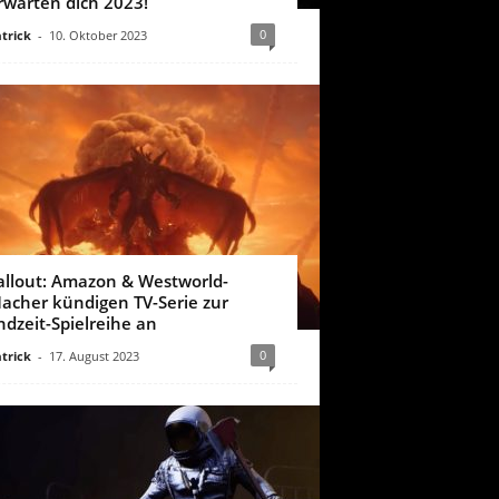
rwarten dich 2023!
0
trick
-
10. Oktober 2023
allout: Amazon & Westworld-
acher kündigen TV-Serie zur
ndzeit-Spielreihe an
0
trick
-
17. August 2023