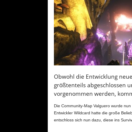
Obwohl die Entwicklung neuer
größtenteils abgeschlossen 
vorgenommen werden, kommen
Die Community-Map Valguero wurde nun voll
Entwickler Wildcard hatte die große Belie
entschloss sich nun dazu, diese ins Surviv