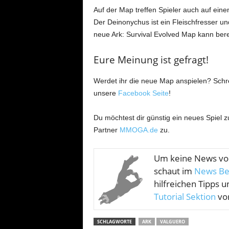
Auf der Map treffen Spieler auch auf einen
Der Deinonychus ist ein Fleischfresser un
neue Ark: Survival Evolved Map kann bere
Eure Meinung ist gefragt!
Werdet ihr die neue Map anspielen? Schre
unsere
Facebook Seite
!
Du möchtest dir günstig ein neues Spiel 
Partner
MMOGA.de
zu.
Um keine News v
schaut im
News Be
hilfreichen Tipps u
Tutorial Sektion
vor
SCHLAGWORTE
ARK
VALGUERO