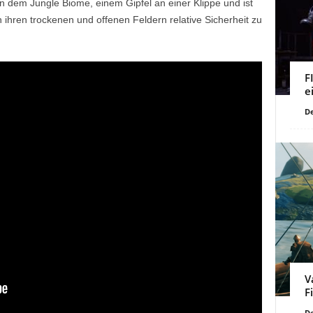
 dem Jungle Biome, einem Gipfel an einer Klippe und ist
ihren trockenen und offenen Feldern relative Sicherheit zu
F
e
De
V
F
De