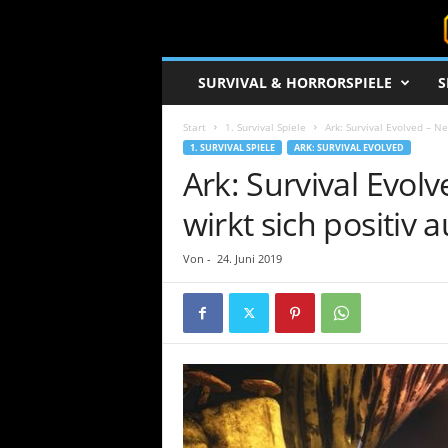
S
SURVIVAL & HORRORSPIELE
S
u
r
Start
1. Survival Spiele
Ark: Survival Evolved – Ne
v
1. SURVIVAL SPIELE
ARK: SURVIVAL EVOLVED
i
Ark: Survival Evo
v
a
wirkt sich positiv 
l
c
o
Von
-
24. Juni 2019
r
e
.
d
e