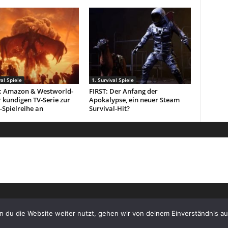
val Spiele
1. Survival Spiele
t: Amazon & Westworld-
FIRST: Der Anfang der
 kündigen TV-Serie zur
Apokalypse, ein neuer Steam
-Spielreihe an
Survival-Hit?
 du die Website weiter nutzt, gehen wir von deinem Einverständnis au