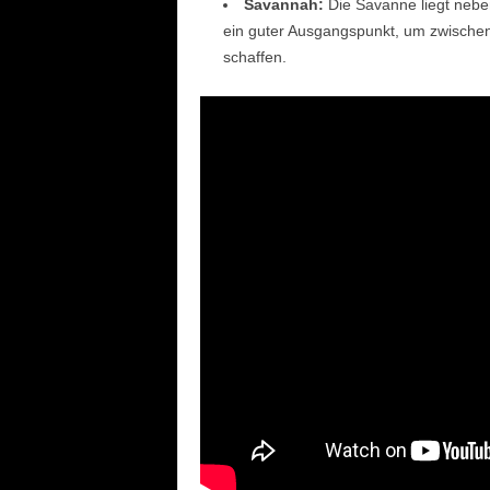
Savannah:
Die Savanne liegt neben
ein guter Ausgangspunkt, um zwischen 
schaffen.