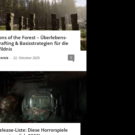
ons of the Forest – Überlebens-
rafting & Basisstrategien für die
ildnis
0
trick
-
22. Oktober 2025
elease-Liste: Diese Horrorspiele