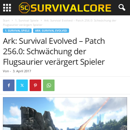
Start
1. Survival Spiele
Ark: Survival Evolved – Patch 256.0: Schwächung der
Flugsaurier verärgert Spieler
1. SURVIVAL SPIELE
ARK: SURVIVAL EVOLVED
Ark: Survival Evolved – Patch
256.0: Schwächung der
Flugsaurier verärgert Spieler
Von
-
3. April 2017