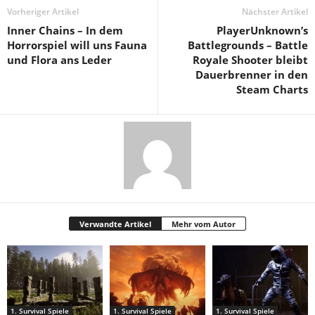
Vorheriger Artikel
Nächster Artikel
Inner Chains – In dem
PlayerUnknown’s
Horrorspiel will uns Fauna
Battlegrounds – Battle
und Flora ans Leder
Royale Shooter bleibt
Dauerbrenner in den
Steam Charts
Verwandte Artikel
Mehr vom Autor
1. Survival Spiele
1. Survival Spiele
1. Survival Spiele