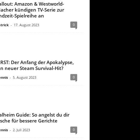
allout: Amazon & Westworld-
acher kündigen TV-Serie zur
ndzeit-Spielreihe an
0
trick
-
17. August 2023
IRST: Der Anfang der Apokalypse,
in neuer Steam Survival-Hit?
0
nnis
-
5. August 2023
alheim Guide: So angelst du dir
ische für bessere Gerichte
0
nnis
-
2. Juli 2023