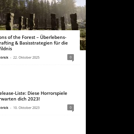
ons of the Forest – Überlebens-
rafting & Basisstrategien für die
ildnis
0
trick
-
22. Oktober 2025
elease-Liste: Diese Horrorspiele
rwarten dich 2023!
0
trick
-
10. Oktober 2023