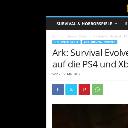
S
SURVIVAL & HORRORSPIELE
S
u
r
Start
1. Survival Spiele
Ark: Survival Evolved – P
v
1. SURVIVAL SPIELE
ARK: SURVIVAL EVOLVED
i
Ark: Survival Evol
v
a
auf die PS4 und X
l
c
o
Von
-
17. Mai 2017
r
e
.
d
e