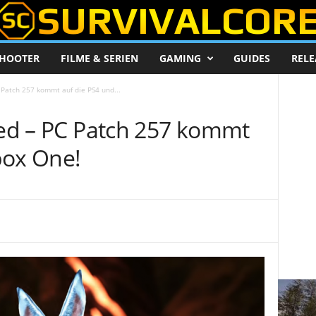
HOOTER
FILME & SERIEN
GAMING
GUIDES
RELE
C Patch 257 kommt auf die PS4 und...
ved – PC Patch 257 kommt
box One!