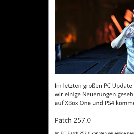
Im letzten großen PC Update 
wir einige Neuerungen gesehe
auf XBox One und PS4 komm
Patch 257.0
Im PC Patch 257.0 konnten wir einige neu