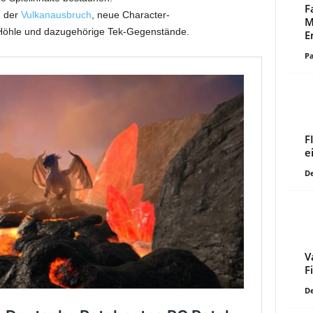
F
m der
Vulkanausbruch
, neue Character-
M
Höhle und dazugehörige Tek-Gegenstände.
E
Pa
F
e
De
V
F
De