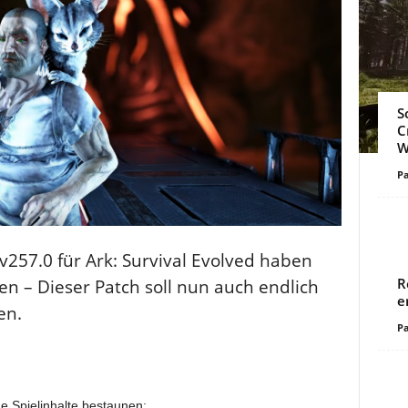
S
C
W
Pa
v257.0 für Ark: Survival Evolved haben
R
n – Dieser Patch soll nun auch endlich
e
en.
Pa
e Spielinhalte bestaunen: