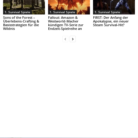
1. Survival Spiele
1. Survival Spiele
1. Survival Spiele
Sons of the Forest –
Fallout: Amazon &
FIRST: Der Anfang der
Überlebens-Crafting &
Westworld-Macher
Apokalypse, ein neuer
Basisstrategien für die
kündigen TV-Serie zur
Steam Survival-Hit?
Wildnis
Endzeit-Spielreihe an