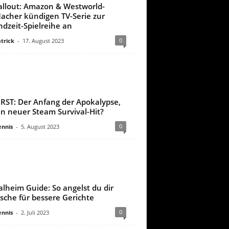
allout: Amazon & Westworld-
acher kündigen TV-Serie zur
ndzeit-Spielreihe an
0
trick
-
17. August 2023
IRST: Der Anfang der Apokalypse,
in neuer Steam Survival-Hit?
0
nnis
-
5. August 2023
alheim Guide: So angelst du dir
ische für bessere Gerichte
0
nnis
-
2. Juli 2023