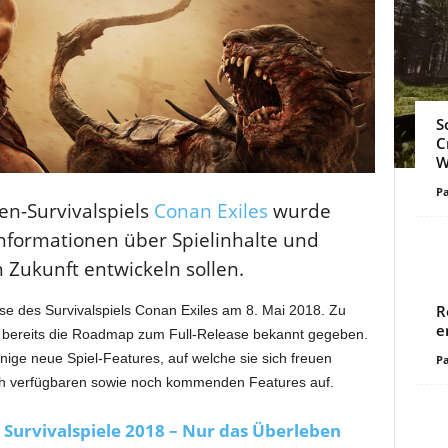
S
C
W
Pa
ren-Survivalspiels
Conan Exiles
wurde
nformationen über Spielinhalte und
n Zukunft entwickeln sollen.
R
se des Survivalspiels Conan Exiles am 8. Mai 2018. Zu
e
 bereits die Roadmap zum Full-Release bekannt gegeben.
nige neue Spiel-Features, auf welche sie sich freuen
Pa
ch verfügbaren sowie noch kommenden Features auf.
: Survivalspiele 2018 – Nur das Überleben