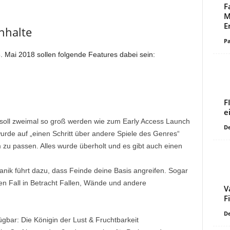
F
M
E
nhalte
Pa
 Mai 2018 sollen folgende Features dabei sein:
F
e
soll zweimal so groß werden wie zum Early Access Launch
De
de auf „einen Schritt über andere Spiele des Genres“
zu passen. Alles wurde überholt und es gibt auch einen
nik führt dazu, dass Feinde deine Basis angreifen. Sogar
eden Fall in Betracht Fallen, Wände und andere
V
F
De
ügbar: Die Königin der Lust & Fruchtbarkeit