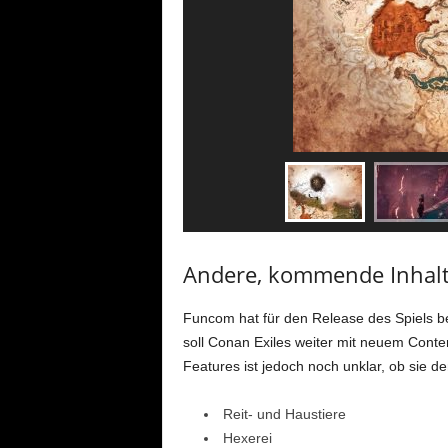
Andere, kommende Inhal
Funcom hat für den Release des Spiels be
soll Conan Exiles weiter mit neuem Conte
Features ist jedoch noch unklar, ob sie d
Reit- und Haustiere
Hexerei