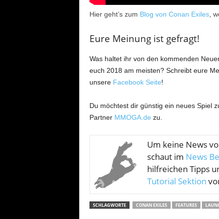
Hier geht’s zum
Blog von Conan Exiles
, w
Eure Meinung ist gefragt!
Was haltet ihr von den kommenden Neuerun
euch 2018 am meisten? Schreibt eure Mei
unsere
Facebook Seite
!
Du möchtest dir günstig ein neues Spiel 
Partner
MMOGA.de
zu.
Um keine News v
schaut im
News Be
hilfreichen Tipps u
Tutorial Sektion
vor
SCHLAGWORTE
CONAN EXILES
FEATURES
LAUN