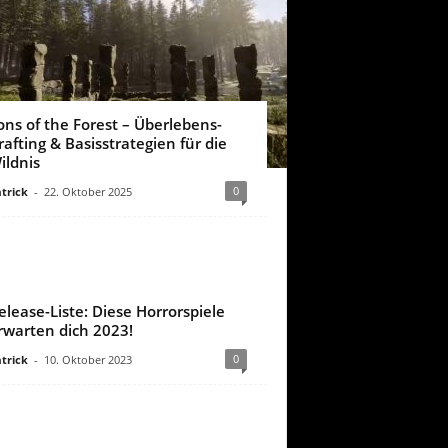
ons of the Forest – Überlebens-
rafting & Basisstrategien für die
ildnis
0
trick
-
22. Oktober 2025
elease-Liste: Diese Horrorspiele
rwarten dich 2023!
0
trick
-
10. Oktober 2023