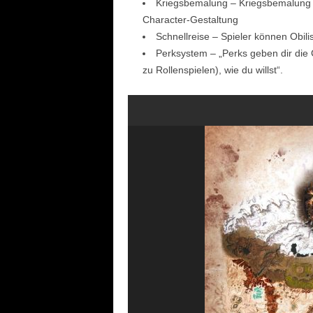
Kriegsbemalung – Kriegsbemalung i
Character-Gestaltung
Schnellreise – Spieler können Obil
Perksystem – „Perks geben dir die 
zu Rollenspielen), wie du willst“.