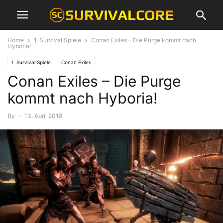
Home
1. Survival Spiele
Conan Exiles – Die Purge kommt nach
Hyboria!
1. Survival Spiele
Conan Exiles
Conan Exiles – Die Purge
kommt nach Hyboria!
By
-
13. April 2018