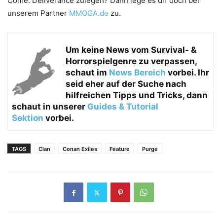
Come: Deliverance zulegen? Dann lege es dir doch bei
unserem Partner
MMOGA.de
zu.
Um keine News vom
Survival- &
Horrorspielgenre zu verpassen,
schaut im
News Bereich
vorbei. Ihr
seid eher auf der Suche nach
hilfreichen Tipps und Tricks, dann
schaut in unserer
Guides & Tutorial
Sektion
vorbei.
TAGS
Clan
Conan Exiles
Feature
Purge