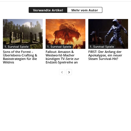
Verwandte Artikel
Mehr vom Autor
1. Survival Spiele
1. Survival Spiele
1. Survival Spiele
Sons of the Forest –
Fallout: Amazon &
FIRST: Der Anfang der
Überlebens-Crafting &
Westworld-Macher
Apokalypse, ein neuer
Basisstrategien für die
kündigen TV-Serie zur
Steam Survival-Hit?
Wildnis
Endzeit-Spielreihe an