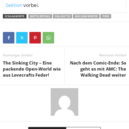
Sektion
vorbei.
SCHLAGWORTE
BATTLE ROYALE
FALLOUT 76
NUCLEAR WINTER
PERK
Vorheriger Artikel
Nächster Artikel
The Sinking City – Eine
Nach dem Comic-Ende: So
packende Open-World wie
geht es mit AMC: The
aus Lovecrafts Feder!
Walking Dead weiter