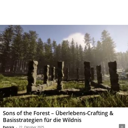
Sons of the Forest – Überlebens-Crafting &
Basisstrategien für die Wildnis
Patrick
-
22. Oktober 2025
0