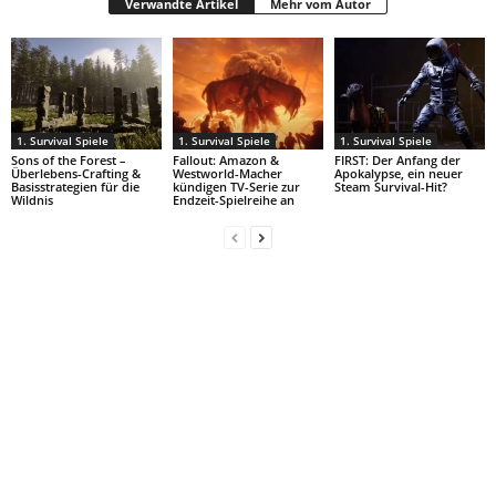
Verwandte Artikel
Mehr vom Autor
1. Survival Spiele
1. Survival Spiele
1. Survival Spiele
Sons of the Forest –
Fallout: Amazon &
FIRST: Der Anfang der
Überlebens-Crafting &
Westworld-Macher
Apokalypse, ein neuer
Basisstrategien für die
kündigen TV-Serie zur
Steam Survival-Hit?
Wildnis
Endzeit-Spielreihe an