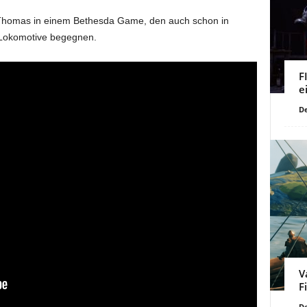
on Thomas in einem Bethesda Game, den auch schon in
 Lokomotive begegnen.
F
e
De
V
F
De