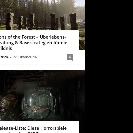
ons of the Forest – Überlebens-
rafting & Basisstrategien für die
ildnis
0
trick
-
22. Oktober 2025
elease-Liste: Diese Horrorspiele