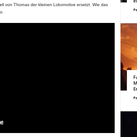
e
ll von Thomas der kleinen Lokomotive ersetzt. Wie das
Pa
o.
F
M
E
Pa