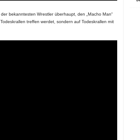
n der bekanntesten Wrestler überhaupt, den „Macho Man“
Todeskrallen treffen werdet, sondern auf Todeskrallen mit