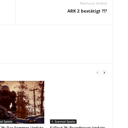
Nächster Artikel
ARK 2 bestätigt ?!?
val Spiele
1. Survival Spiele
t 76: Das Sommer-Update
Fallout 76: Brandneues Update