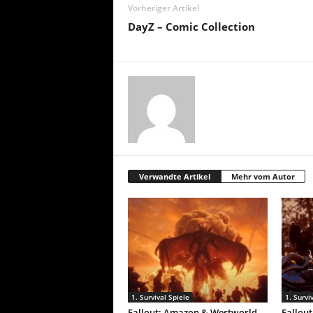
Vorheriger Artikel
DayZ – Comic Collection
Verwandte Artikel
Mehr vom Autor
1. Survival Spiele
1. Survi
Fallout: Amazon & Westworld-
Fallou