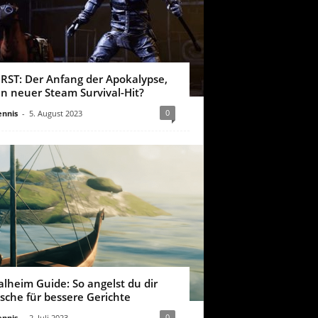
IRST: Der Anfang der Apokalypse,
in neuer Steam Survival-Hit?
0
nnis
-
5. August 2023
alheim Guide: So angelst du dir
ische für bessere Gerichte
0
nnis
-
2. Juli 2023