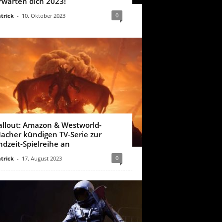
rwarten dich 2023!
0
trick
-
10. Oktober 2023
allout: Amazon & Westworld-
acher kündigen TV-Serie zur
ndzeit-Spielreihe an
0
trick
-
17. August 2023