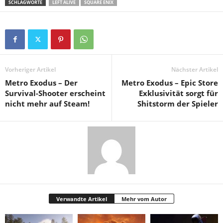
SCHLAGWORTE
LEFT ALIVE
SQUARE ENIX
Vorheriger Artikel
Nächster Artikel
Metro Exodus – Der
Metro Exodus – Epic Store
Survival-Shooter erscheint
Exklusivität sorgt für
nicht mehr auf Steam!
Shitstorm der Spieler
Verwandte Artikel
Mehr vom Autor