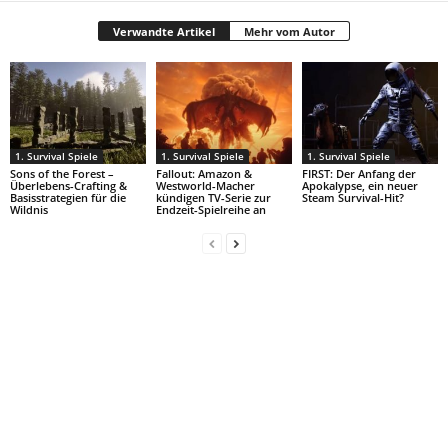
Verwandte Artikel
Mehr vom Autor
1. Survival Spiele
1. Survival Spiele
1. Survival Spiele
Sons of the Forest –
Fallout: Amazon &
FIRST: Der Anfang der
Überlebens-Crafting &
Westworld-Macher
Apokalypse, ein neuer
Basisstrategien für die
kündigen TV-Serie zur
Steam Survival-Hit?
Wildnis
Endzeit-Spielreihe an