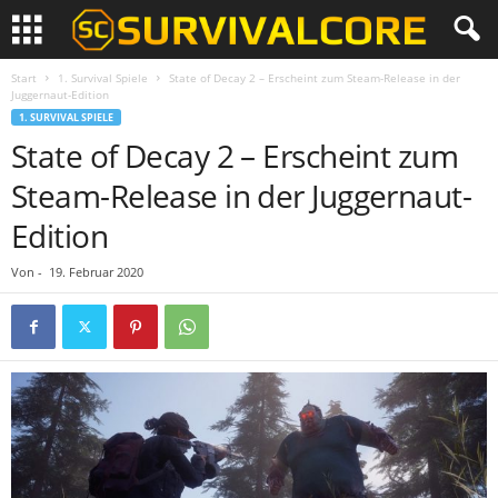
Start
1. Survival Spiele
State of Decay 2 – Erscheint zum Steam-Release in der
Juggernaut-Edition
1. SURVIVAL SPIELE
State of Decay 2 – Erscheint zum
Steam-Release in der Juggernaut-
Edition
Von
-
19. Februar 2020