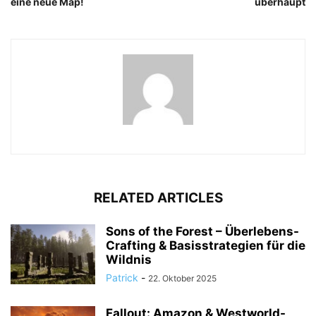
eine neue Map!
überhaupt
RELATED ARTICLES
Sons of the Forest – Überlebens-
Crafting & Basisstrategien für die
Wildnis
Patrick
-
22. Oktober 2025
Fallout: Amazon & Westworld-