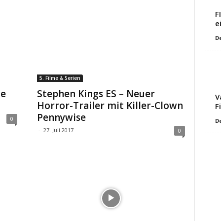
F
e
D
5. Filme & Serien
te
Stephen Kings ES – Neuer
V
Horror-Trailer mit Killer-Clown
F
Pennywise
0
D
-
27. Juli 2017
0