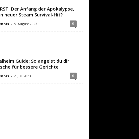
IRST: Der Anfang der Apokalypse,
in neuer Steam Survival-Hit?
0
ennis
-
5. August 2023
alheim Guide: So angelst du dir
ische für bessere Gerichte
0
ennis
-
2. Juli 2023