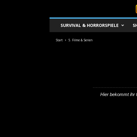
S
SURVIVAL & HORRORSPIELE
S
u
r
v
Start
5. Filme & Serien
i
v
a
l
c
o
r
e
Hier bekommt ihr 
.
d
e