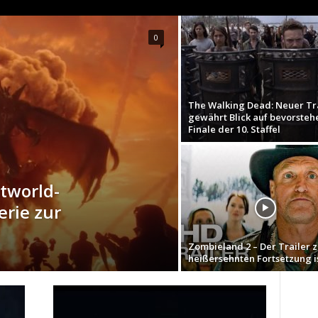
0
The Walking Dead: Neuer Tr
gewährt Blick auf bevorste
Finale der 10. Staffel
tworld-
rie zur
Zombieland 2 – Der Trailer z
heißersehnten Fortsetzung is