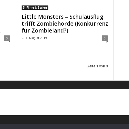
5. Filme & Serien
Little Monsters – Schulausflug
trifft Zombiehorde (Konkurrenz
.
für Zombieland?)
-
1. August 2019
0
0
Seite 1 von 3