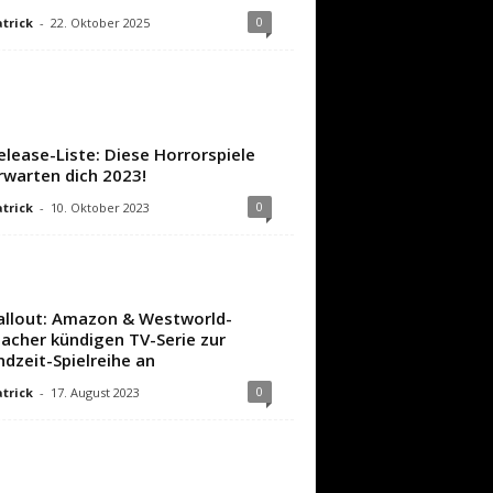
0
trick
-
22. Oktober 2025
elease-Liste: Diese Horrorspiele
rwarten dich 2023!
0
trick
-
10. Oktober 2023
allout: Amazon & Westworld-
acher kündigen TV-Serie zur
ndzeit-Spielreihe an
0
trick
-
17. August 2023