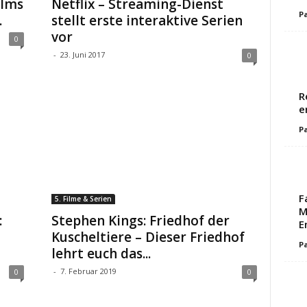
ilms
Netflix – Streaming-Dienst
Pa
.
stellt erste interaktive Serien
vor
0
-
23. Juni 2017
0
R
e
Pa
F
5. Filme & Serien
M
:
Stephen Kings: Friedhof der
E
Kuscheltiere – Dieser Friedhof
Pa
lehrt euch das...
-
7. Februar 2019
0
0