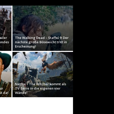
ailer
The Walking Dead – Staffel 9: Der
hendes
nächste große Bösewicht tritt in
Erscheinung!
Netflix – The Witcher kommt als
ur
TV-Serie in die eigenen vier
t da!
Wände!