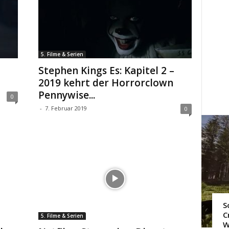
5. Filme & Serien
Stephen Kings Es: Kapitel 2 –
2019 kehrt der Horrorclown
Pennywise...
0
-
7. Februar 2019
0
S
C
5. Filme & Serien
W