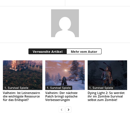
Verwandte Artikel
Mehr vom Autor
1. Survival Spiele
1. Survival Spiele
1. Survival Spiele
Valheim: Ist Leinenzwirn
Valheim: Der nächste
Dying Light 2: So werdet
die wichtigste Ressource
Patch bringt optische
ihr im Zombie-Survival
für das Endspiel?
Verbesserungen
selbst zum Zombie!