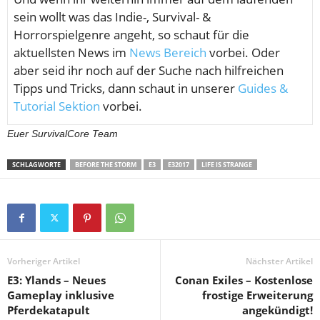
sein wollt was das Indie-, Survival- &
Horrorspielgenre angeht, so schaut für die
aktuellsten News im
News Bereich
vorbei. Oder
aber seid ihr noch auf der Suche nach hilfreichen
Tipps und Tricks, dann schaut in unserer
Guides &
Tutorial Sektion
vorbei.
Euer SurvivalCore Team
SCHLAGWORTE
BEFORE THE STORM
E3
E32017
LIFE IS STRANGE
Vorheriger Artikel
Nächster Artikel
E3: Ylands – Neues
Conan Exiles – Kostenlose
Gameplay inklusive
frostige Erweiterung
Pferdekatapult
angekündigt!