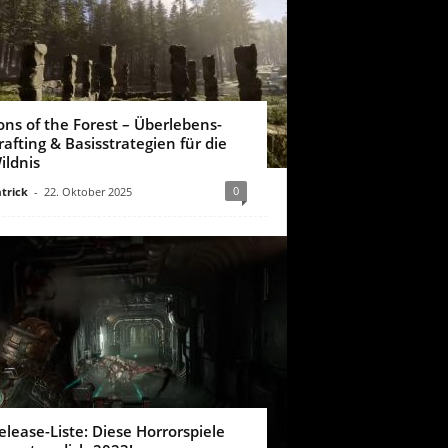
ons of the Forest – Überlebens-
rafting & Basisstrategien für die
ildnis
0
trick
-
22. Oktober 2025
elease-Liste: Diese Horrorspiele