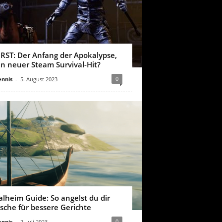
IRST: Der Anfang der Apokalypse,
in neuer Steam Survival-Hit?
0
nnis
-
5. August 2023
alheim Guide: So angelst du dir
ische für bessere Gerichte
0
nnis
-
2. Juli 2023