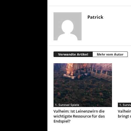
Patrick
Verwandte Artikel
Mehr vom Autor
1. Survival Spiele
1. Survi
Valheim: Ist Leinenzwirn die
Valhei
wichtigste Ressource für das
bringt 
Endspiel?