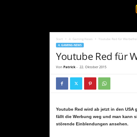
S
u
r
Start
4. Gaming-News
Youtube Red für Werbefre
v
4. GAMING-NEWS
i
Youtube Red für W
v
a
l
Von
Patrick
-
22. Oktober 2015
c
o
r
e
.
d
Youtube Red wird ab jetzt in den USA
e
fällt die Werbung weg und man kann s
störende Einblendungen ansehen.