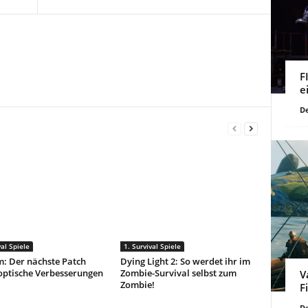
F
e
De
val Spiele
1. Survival Spiele
m: Der nächste Patch
Dying Light 2: So werdet ihr im
optische Verbesserungen
Zombie-Survival selbst zum
V
Zombie!
F
De