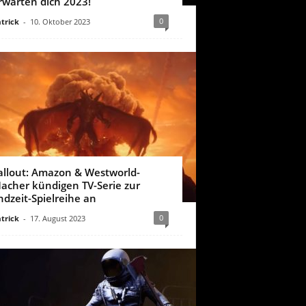
rwarten dich 2023!
0
trick
-
10. Oktober 2023
allout: Amazon & Westworld-
acher kündigen TV-Serie zur
ndzeit-Spielreihe an
0
trick
-
17. August 2023