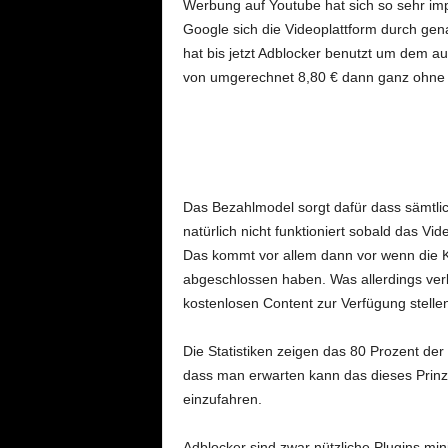
Werbung auf Youtube hat sich so sehr im
Google sich die Videoplattform durch gena
hat bis jetzt Adblocker benutzt um dem 
von umgerechnet 8,80 € dann ganz ohne P
Das Bezahlmodel sorgt dafür dass sämtli
natürlich nicht funktioniert sobald das V
Das kommt vor allem dann vor wenn die Ka
abgeschlossen haben. Was allerdings verk
kostenlosen Content zur Verfügung stelle
Die Statistiken zeigen das 80 Prozent d
dass man erwarten kann das dieses Prinzi
einzufahren.
Adblocker sind zwar nützliche Plugins mi