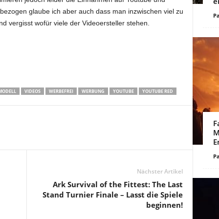
e
 bezogen glaube ich aber auch dass man inzwischen viel zu
Pa
nd vergisst wofür viele der Videoersteller stehen.
MODELL
VIDEOS
WERBEFREI
WERBUNG
YOUTUBE
YOUTUBE RED
F
M
E
Pa
Nächster Artikel
Ark Survival of the Fittest: The Last
Stand Turnier Finale – Lasst die Spiele
beginnen!