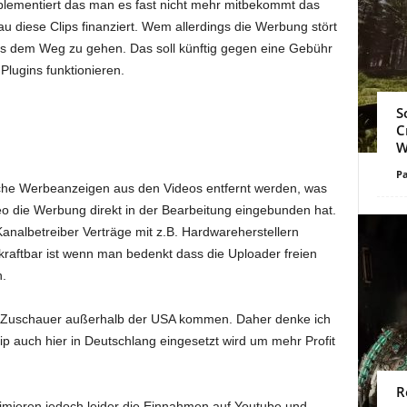
plementiert das man es fast nicht mehr mitbekommt das
u diese Clips finanziert. Wem allerdings die Werbung stört
aus dem Weg zu gehen. Das soll künftig gegen eine Gebühr
lugins funktionieren.
S
C
W
Pa
che Werbeanzeigen aus den Videos entfernt werden, was
ideo die Werbung direkt in der Bearbeitung eingebunden hat.
nalbetreiber Verträge mit z.B. Hardwareherstellern
raftbar ist wenn man bedenkt dass die Uploader freien
n.
er Zuschauer außerhalb der USA kommen. Daher denke ich
p auch hier in Deutschlang eingesetzt wird um mehr Profit
R
nimieren jedoch leider die Einnahmen auf Youtube und