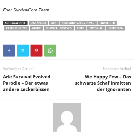
Euer SurvivalCore Team
SCHLAGWORTE
ANFÄNGER
ARK
ARK: SURVIVAL EVOLVED
EINSTEIGER
ERSTE SCHRITTE
GUIDE
SURVIVAL EVOLVED
TIPPS
TUTORIAL
ÜBERLEBEN
Vorheriger Artikel
Nächster Artikel
Ark: Survival Evolved
We Happy Few – Das
Parodie – Der etwas
schwarze Schaf inmitten
andere Leckerbissen
der Ignoranten