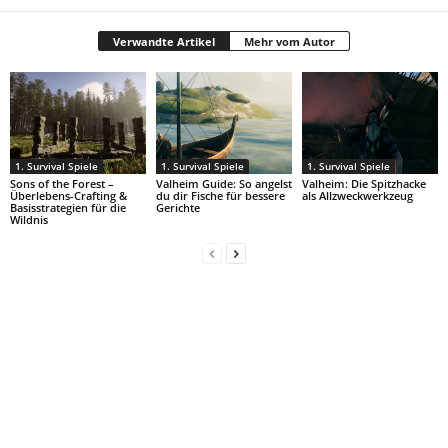
Verwandte Artikel
Mehr vom Autor
1. Survival Spiele
1. Survival Spiele
1. Survival Spiele
Sons of the Forest –
Valheim Guide: So angelst
Valheim: Die Spitzhacke
Überlebens-Crafting &
du dir Fische für bessere
als Allzweckwerkzeug
Basisstrategien für die
Gerichte
Wildnis