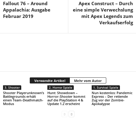
Fallout 76 – Around
Apex Construct – Durch
Appalachia: Ausgabe
eine simple Verwechslung
Februar 2019
mit Apex Legends zum
Verkaufserfolg
Verwandte Artikel
Mehr vom Autor
3. Shooter
2. Horror Spiele
1. Survival Spiele
Shooter Playerunknown’s
Hunt: Showdown –
Nun kostenlos: Pandemic
Battlegrounds erhält
Horror-Shooter kommt
Express – Der rettende
einen Team-Deathmatch-
auf die PlayStation 4 &
Zug vor der Zombie-
Modus
Update 1.2 erscheint
Apokalypse