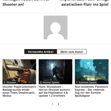
Shooter an!
asiatischen Flair ins Spiel
Verwandte Artikel
Mehr vom Autor
3. Shooter
2. Horror Spiele
1. Survival Spiele
Shooter Playerunknown’s
Hunt: Showdown –
Nun kostenlos: Pandemic
Battlegrounds erhält
Horror-Shooter kommt
Express – Der rettende
einen Team-Deathmatch-
auf die PlayStation 4 &
Zug vor der Zombie-
Modus
Update 1.2 erscheint
Apokalypse