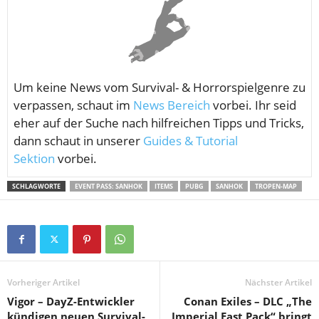
Um keine News vom
Survival- & Horrorspielgenre zu
verpassen, schaut im
News Bereich
vorbei. Ihr seid
eher auf der Suche nach hilfreichen Tipps und Tricks,
dann schaut in unserer
Guides & Tutorial
Sektion
vorbei.
SCHLAGWORTE
EVENT PASS: SANHOK
ITEMS
PUBG
SANHOK
TROPEN-MAP
Vorheriger Artikel
Nächster Artikel
Vigor – DayZ-Entwickler
Conan Exiles – DLC „The
kündigen neuen Survival-
Imperial East Pack“ bringt