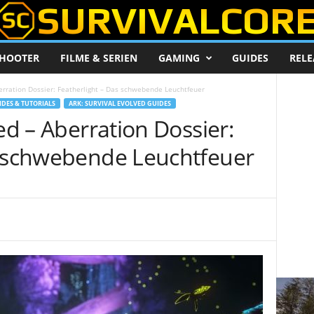
HOOTER
FILME & SERIEN
GAMING
GUIDES
RELE
berration Dossier: Featherlight – Das schwebende Leuchtfeuer
IDES & TUTORIALS
ARK: SURVIVAL EVOLVED GUIDES
ed – Aberration Dossier:
s schwebende Leuchtfeuer