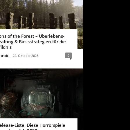
ons of the Forest – Überlebens-
rafting & Basisstrategien für die
ildnis
0
trick
-
22. Oktober 2025
elease-Liste: Diese Horrorspiele