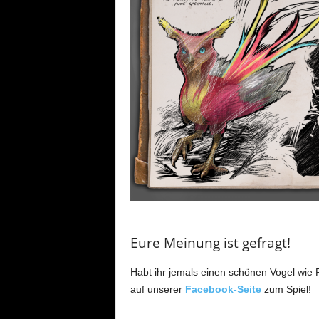
Eure Meinung ist gefragt!
Habt ihr jemals einen schönen Vogel wie 
auf unserer
Facebook-Seite
zum Spiel!