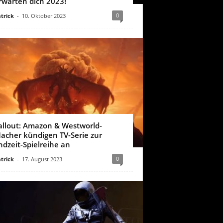
rwarten dich 2023!
0
trick
-
10. Oktober 2023
allout: Amazon & Westworld-
acher kündigen TV-Serie zur
ndzeit-Spielreihe an
0
trick
-
17. August 2023