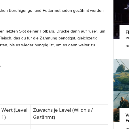
blichen Beruhigungs- und Futtermethoden gezähmt werden
den letzten Slot deiner Hotbars. Drücke dann auf “use”, um
F
e
leisch, das du für die Zähmung benötigst, gleichzeitig
rten, bis es wieder hungrig ist, um es dann weiter zu
De
:
Wert (Level
Zuwachs je Level (Wildnis /
V
1)
Gezähmt)
F
De