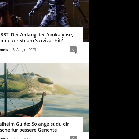
IRST: Der Anfang der Apokalypse,
in neuer Steam Survival-Hit?
0
nnis
-
5. August 2023
alheim Guide: So angelst du dir
ische für bessere Gerichte
0
nnis
-
2. Juli 2023