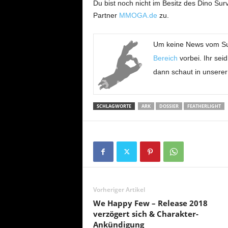
Du bist noch nicht im Besitz des Dino Sur
Partner
MMOGA.de
zu.
Um keine News vom
Su
Bereich
vorbei. Ihr sei
dann schaut in unsere
SCHLAGWORTE
ARK
DOSSIER
FEATHERLIGHT
Vorheriger Artikel
We Happy Few – Release 2018
verzögert sich & Charakter-
Ankündigung