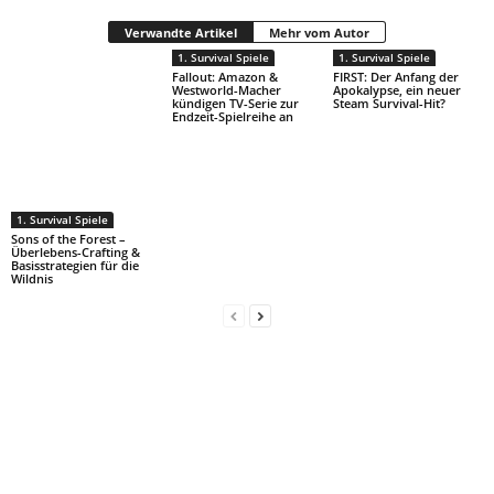
Verwandte Artikel
Mehr vom Autor
1. Survival Spiele
1. Survival Spiele
Fallout: Amazon &
FIRST: Der Anfang der
Westworld-Macher
Apokalypse, ein neuer
kündigen TV-Serie zur
Steam Survival-Hit?
Endzeit-Spielreihe an
1. Survival Spiele
Sons of the Forest –
Überlebens-Crafting &
Basisstrategien für die
Wildnis