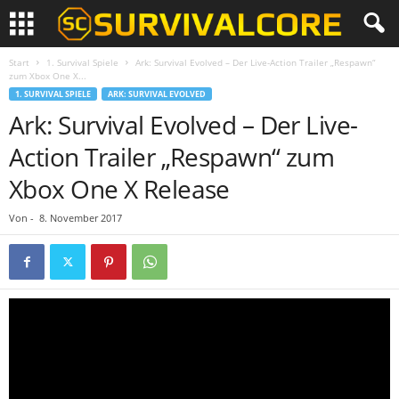
Start
1. Survival Spiele
Ark: Survival Evolved – Der Live-Action Trailer „Respawn“
zum Xbox One X...
1. SURVIVAL SPIELE
ARK: SURVIVAL EVOLVED
Ark: Survival Evolved – Der Live-
Action Trailer „Respawn“ zum
Xbox One X Release
Von
-
8. November 2017