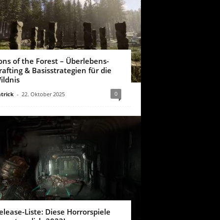
ons of the Forest – Überlebens-
rafting & Basisstrategien für die
ildnis
0
trick
-
22. Oktober 2025
elease-Liste: Diese Horrorspiele