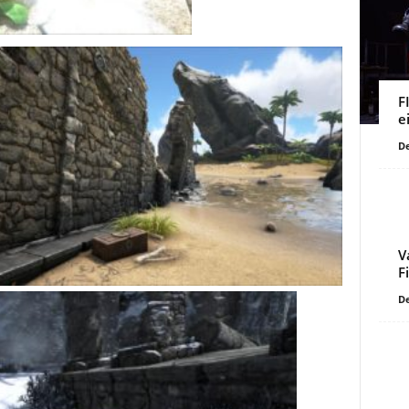
F
e
De
V
F
De