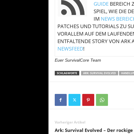
GUIDE
BEREICH Z
SPIEL, WIE DIE 
IM
NEWS BEREIC
PATCHES UND TUTORIALS ZU SU
VORALLEM AUF DEM LAUFENDEN 
ENTFALTENDE STORY VON ARK
NEWSFEED
!
Euer SurvivalCore Team
SCHLAGWORTE
ARK: SURVIVAL EVOLVED
HANDLU
Vorheriger Artikel
Ark: Survival Evolved – Der rockige