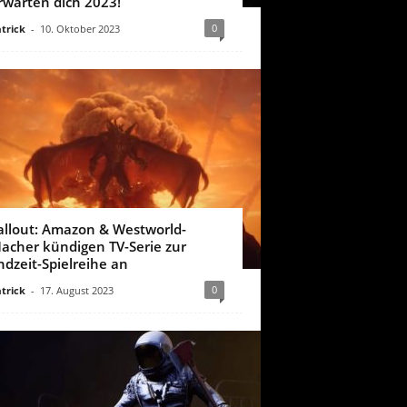
rwarten dich 2023!
0
trick
-
10. Oktober 2023
allout: Amazon & Westworld-
acher kündigen TV-Serie zur
ndzeit-Spielreihe an
0
trick
-
17. August 2023