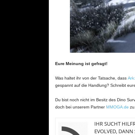
Eure Meinung ist gefragt!
Was haltet ihr von der Tatsache, dass
Ark
gespannt auf die Handlung? Schreibt eur
Du bist noch nicht im Besitz des Dino Surv
doch bei unserem Partner
MMOGA.de
zu
IHR SUCHT HILFR
EVOLVED, DANN