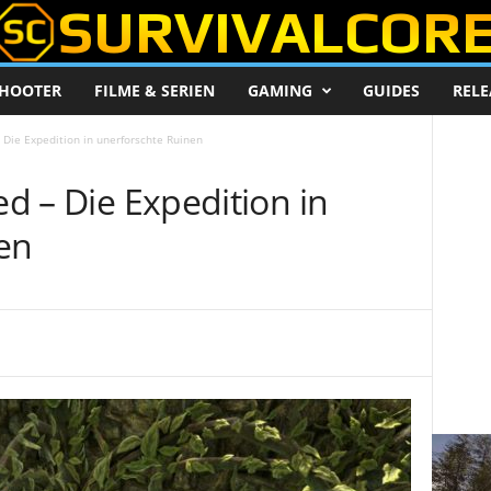
HOOTER
FILME & SERIEN
GAMING
GUIDES
RELE
– Die Expedition in unerforschte Ruinen
ed – Die Expedition in
en