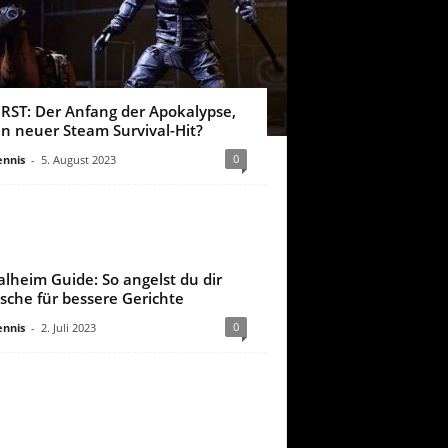
IRST: Der Anfang der Apokalypse,
in neuer Steam Survival-Hit?
0
nnis
-
5. August 2023
alheim Guide: So angelst du dir
ische für bessere Gerichte
0
nnis
-
2. Juli 2023