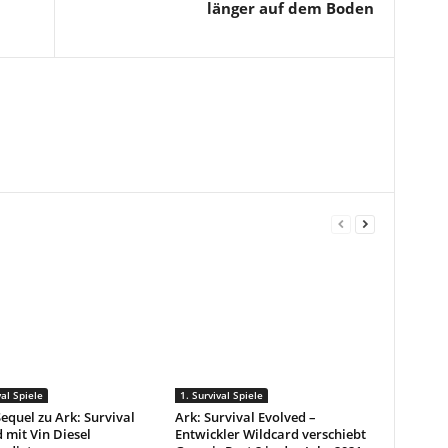
länger auf dem Boden
val Spiele
1. Survival Spiele
Sequel zu Ark: Survival
Ark: Survival Evolved –
 mit Vin Diesel
Entwickler Wildcard verschiebt