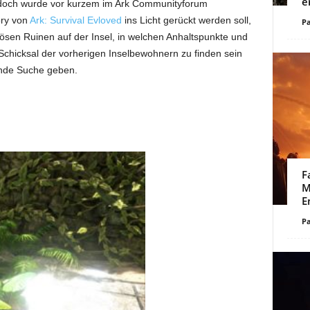
e
doch wurde vor kurzem im Ark Communityforum
ory von
Ark: Survival Evloved
ins Licht gerückt werden soll,
Pa
ösen Ruinen auf der Insel, in welchen Anhaltspunkte und
chicksal der vorherigen Inselbewohnern zu finden sein
ende Suche geben.
F
M
E
Pa