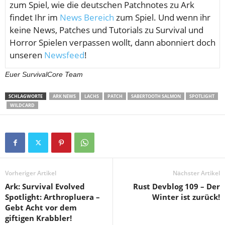
zum Spiel, wie die deutschen Patchnotes zu Ark
findet Ihr im
News Bereich
zum Spiel. Und wenn ihr
keine News, Patches und Tutorials zu Survival und
Horror Spielen verpassen wollt, dann abonniert doch
unseren
Newsfeed
!
Euer SurvivalCore Team
SCHLAGWORTE
ARK NEWS
LACHS
PATCH
SABERTOOTH SALMON
SPOTLIGHT
WILDCARD
Vorheriger Artikel
Nächster Artikel
Ark: Survival Evolved
Rust Devblog 109 – Der
Spotlight: Arthropluera –
Winter ist zurück!
Gebt Acht vor dem
giftigen Krabbler!