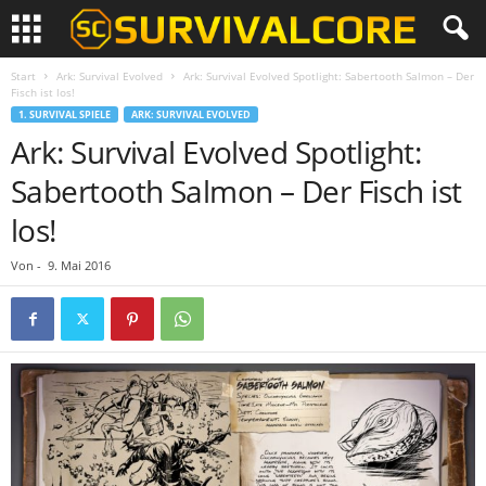
Start
Ark: Survival Evolved
Ark: Survival Evolved Spotlight: Sabertooth Salmon – Der
Fisch ist los!
1. SURVIVAL SPIELE
ARK: SURVIVAL EVOLVED
Ark: Survival Evolved Spotlight:
Sabertooth Salmon – Der Fisch ist
los!
Von
-
9. Mai 2016