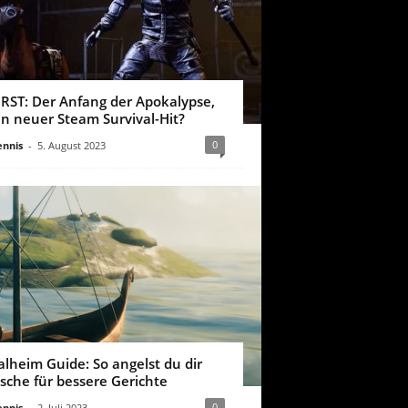
IRST: Der Anfang der Apokalypse,
in neuer Steam Survival-Hit?
0
nnis
-
5. August 2023
alheim Guide: So angelst du dir
ische für bessere Gerichte
0
nnis
-
2. Juli 2023