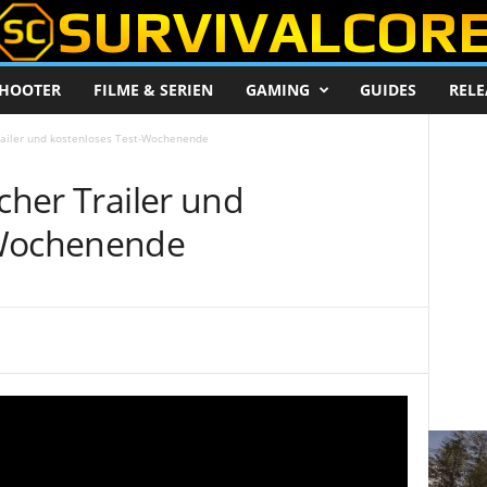
HOOTER
FILME & SERIEN
GAMING
GUIDES
RELE
Trailer und kostenloses Test-Wochenende
scher Trailer und
-Wochenende