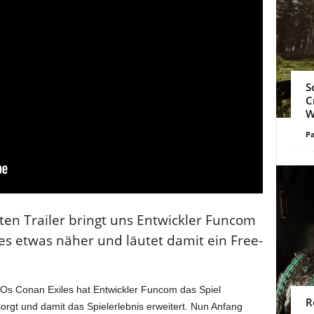
S
C
W
Pa
hten Trailer bringt uns Entwickler Funcom
s etwas näher und läutet damit ein Free-
MOs Conan Exiles hat Entwickler Funcom das Spiel
R
sorgt und damit das Spielerlebnis erweitert. Nun Anfang