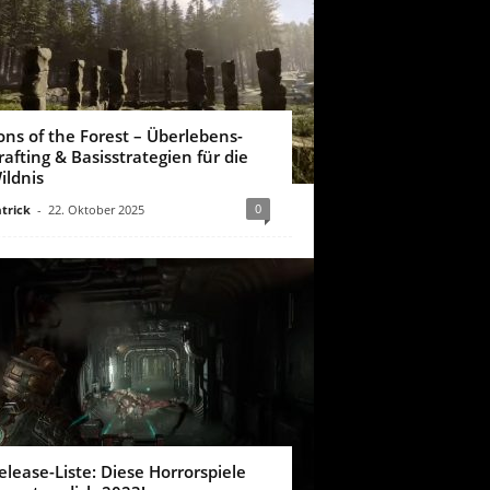
ons of the Forest – Überlebens-
rafting & Basisstrategien für die
ildnis
0
trick
-
22. Oktober 2025
elease-Liste: Diese Horrorspiele