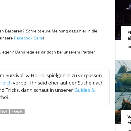
den Barbaren? Schreibt eure Meinung dazu hier in die
F
e
 unsere
Facebook Seite
!
De
zulegen? Dann lege es dir doch bei unserem Partner
om
Survival- & Horrorspielgenre zu verpassen,
reich
vorbei. Ihr seid eher auf der Suche nach
nd Tricks, dann schaut in unserer
Guides &
bei.
STEAM
TRAILER
V
F
De