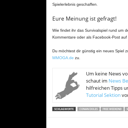
Spielerlebnis geschaffen.
Eure Meinung ist gefragt!
Wie findet ihr das Survivalspiel rund um 
Kommentare oder als Facebook-Post auf
Du möchtest dir günstig ein neues Spiel 
MMOGA.de
zu.
Um keine News v
schaut im
News Be
hilfreichen Tipps u
Tutorial Sektion
vor
SCHLAGWORTE
CONAN EXILES
FREE WEEKEND