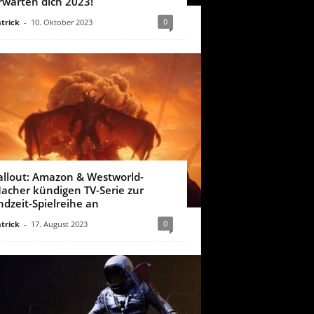
rwarten dich 2023!
0
trick
-
10. Oktober 2023
allout: Amazon & Westworld-
acher kündigen TV-Serie zur
ndzeit-Spielreihe an
0
trick
-
17. August 2023