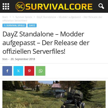
Start
1. Survival Spiele
DayZ Standalone – Modder aufgepasst – Der Release der
offiziellen Serverfiles!
1. SURVIVAL SPIELE
DAYZ
DayZ Standalone – Modder
aufgepasst – Der Release der
offiziellen Serverfiles!
Von
-
20. September 2018