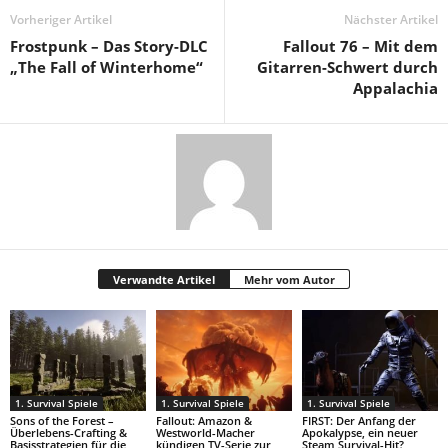
Vorheriger Artikel
Nächster Artikel
Frostpunk – Das Story-DLC
Fallout 76 – Mit dem
„The Fall of Winterhome“
Gitarren-Schwert durch
Appalachia
Verwandte Artikel
Mehr vom Autor
1. Survival Spiele
1. Survival Spiele
1. Survival Spiele
Sons of the Forest –
Fallout: Amazon &
FIRST: Der Anfang der
Überlebens-Crafting &
Westworld-Macher
Apokalypse, ein neuer
Basisstrategien für die
kündigen TV-Serie zur
Steam Survival-Hit?