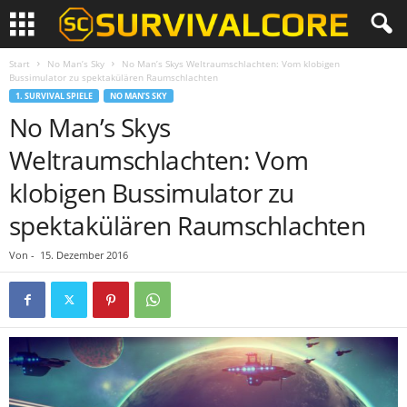
Start
No Man’s Sky
No Man’s Skys Weltraumschlachten: Vom klobigen
Bussimulator zu spektakülären Raumschlachten
1. SURVIVAL SPIELE
NO MAN’S SKY
No Man’s Skys
Weltraumschlachten: Vom
klobigen Bussimulator zu
spektakülären Raumschlachten
Von
-
15. Dezember 2016