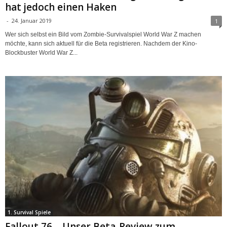
hat jedoch einen Haken
-
24. Januar 2019
1
Wer sich selbst ein Bild vom Zombie-Survivalspiel World War Z machen
möchte, kann sich aktuell für die Beta registrieren. Nachdem der Kino-
Blockbuster World War Z...
1. Survival Spiele
Fallout 76 – Unser Beta-Review zum