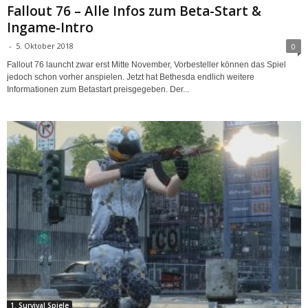
Fallout 76 – Alle Infos zum Beta-Start &
Ingame-Intro
-
5. Oktober 2018
0
Fallout 76 launcht zwar erst Mitte November, Vorbesteller können das Spiel
jedoch schon vorher anspielen. Jetzt hat Bethesda endlich weitere
Informationen zum Betastart preisgegeben. Der...
1. Survival Spiele