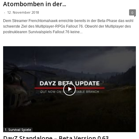
Atombomben in der...
-
12. November 2018
0
Dem Streamer Frenchtomahawk erreichte bereits in der Beta-Phase das wohl
schwerste Ziel des Multiplayer-RPGs Fallout 76. Obwohl der Multiplayer des
postnuklearen Survivalspiels Fallout 76 keine...
1. Survival Spiele
DayZ Standalone – Beta Version 0.63