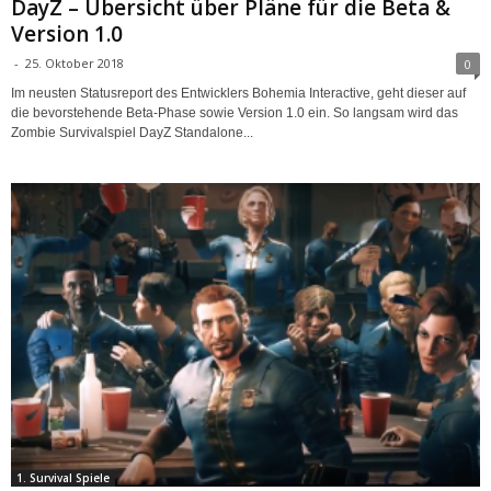
DayZ – Übersicht über Pläne für die Beta &
Version 1.0
-
25. Oktober 2018
0
Im neusten Statusreport des Entwicklers Bohemia Interactive, geht dieser auf
die bevorstehende Beta-Phase sowie Version 1.0 ein. So langsam wird das
Zombie Survivalspiel DayZ Standalone...
1. Survival Spiele