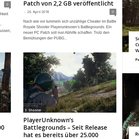
Patch von 2,2 GB veröffentlicht
0
-
26. April 2018
0
hkeit
Nach wie vor tummeln sich unzählige Cheater im Battle
-
Royale Shooter Playerunknown’s Battlegrounds. Ein
ussen,
neuer PC Patch soll nun Abhilfe schaffen. Trotz den
S
Bemühungen der PUBG...
C
W
Pa
3. Shooter
PlayerUnknown’s
00
Battlegrounds – Seit Release
R
hat es bereits über 25.000