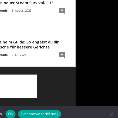
in neuer Steam Survival-Hit?
0
ennis
-
5. August 2023
alheim Guide: So angelst du dir
ische für bessere Gerichte
0
ennis
-
2. Juli 2023
s.
OK
Datenschutzerklärung
Partner
AGB
Impressum
Datenschutz