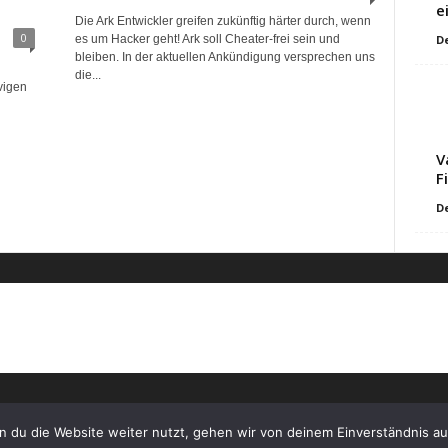
e
Die Ark Entwickler greifen zukünftig härter durch, wenn
0
es um Hacker geht! Ark soll Cheater-frei sein und
D
bleiben. In der aktuellen Ankündigung versprechen uns
die...
vigen
V
F
D
 du die Website weiter nutzt, gehen wir von deinem Einverständnis au