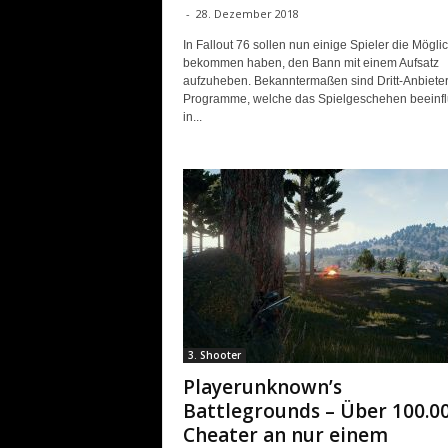
-
28. Dezember 2018
In Fallout 76 sollen nun einige Spieler die Möglic
bekommen haben, den Bann mit einem Aufsatz
aufzuheben. Bekanntermaßen sind Dritt-Anbieter
Programme, welche das Spielgeschehen beeinfl
in...
3. Shooter
Playerunknown’s
Battlegrounds – Über 100.0
Cheater an nur einem