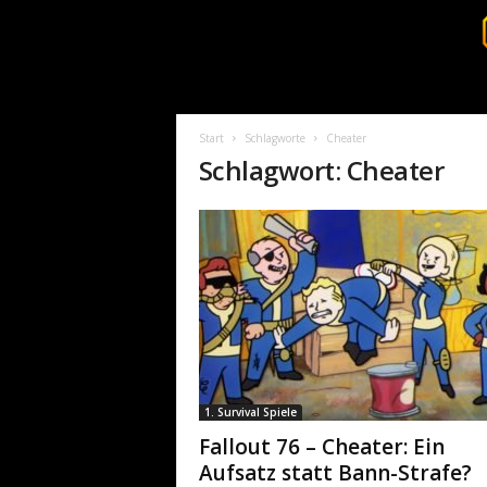
S
u
r
Start
Schlagworte
Cheater
v
Schlagwort: Cheater
i
v
a
l
c
o
r
e
.
d
e
1. Survival Spiele
Fallout 76 – Cheater: Ein
Aufsatz statt Bann-Strafe?