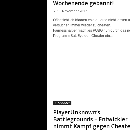
Wochenende gebannt!
-
15. November 2017
Offensichtlich können es die Leute nicht lassen 
versuchen immer wieder zu cheaten.
Fairnesshalber macht es PUBG nun durch das n
Programm BattlEye den Cheater ein...
3. Shooter
PlayerUnknown’s
Battlegrounds – Entwickler
nimmt Kampf gegen Cheate