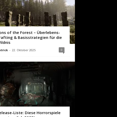
ons of the Forest – Überlebens-
rafting & Basisstrategien für die
ildnis
0
trick
-
22. Oktober 2025
elease-Liste: Diese Horrorspiele