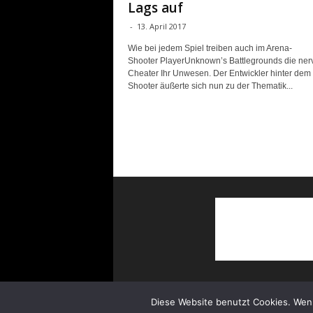
Lags auf
-
13. April 2017
Wie bei jedem Spiel treiben auch im Arena-
Shooter PlayerUnknown’s Battlegrounds die ner
Cheater Ihr Unwesen. Der Entwickler hinter dem
Shooter äußerte sich nun zu der Thematik...
Diese Website benutzt Cookies. Wenn
© Copyright 2022 Survivalcore.de