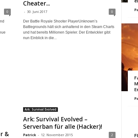
e
Cheater...
Pa
0
-
30. Juni 2017
0
und
Der Battle Royale Shooter PlayerUnknown’s
Battlegrounds hält sich anhaltend in den Steam Charts
eue
und hat bereits Millionen Spieler. Der Entwickler gibt
nun Einblick in die...
F
M
E
Pa
Ark: Survival Evolved
Ark: Survival Evolved –
Serverban für alle (Hacker)!
r &
F
Patrick
-
12. November 2015
2