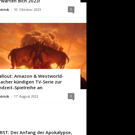
rwarten dich 2023!
0
trick
-
10. Oktober 2023
allout: Amazon & Westworld-
acher kündigen TV-Serie zur
ndzeit-Spielreihe an
0
trick
-
17. August 2023
IRST: Der Anfang der Apokalypse,