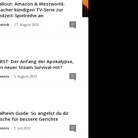
allout: Amazon & Westworld-
acher kündigen TV-Serie zur
ndzeit-Spielreihe an
0
trick
-
17. August 2023
IRST: Der Anfang der Apokalypse,
in neuer Steam Survival-Hit?
0
ennis
-
5. August 2023
alheim Guide: So angelst du dir
ische für bessere Gerichte
0
ennis
-
2. Juli 2023