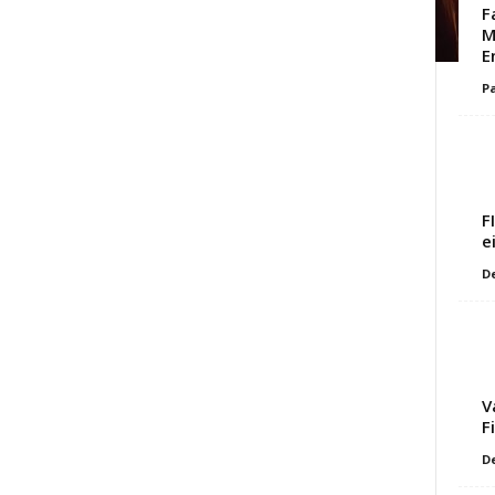
F
M
E
Pa
F
e
D
V
F
D