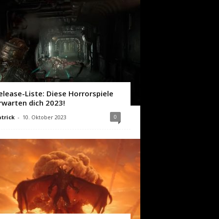
elease-Liste: Diese Horrorspiele
rwarten dich 2023!
0
trick
-
10. Oktober 2023