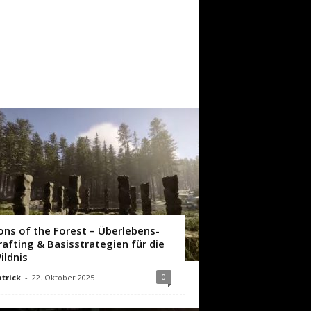
ons of the Forest – Überlebens-
rafting & Basisstrategien für die
ildnis
0
trick
-
22. Oktober 2025