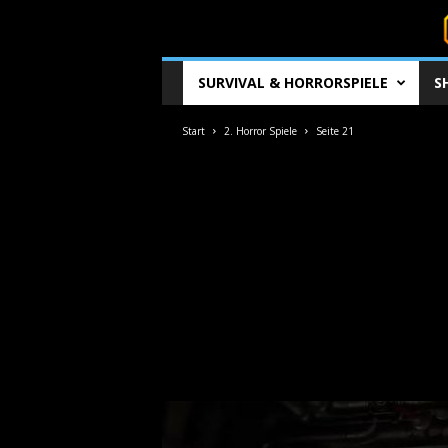
S
SURVIVAL & HORRORSPIELE
S
u
r
v
Start
2. Horror Spiele
Seite 21
i
v
a
l
c
o
r
e
.
d
e