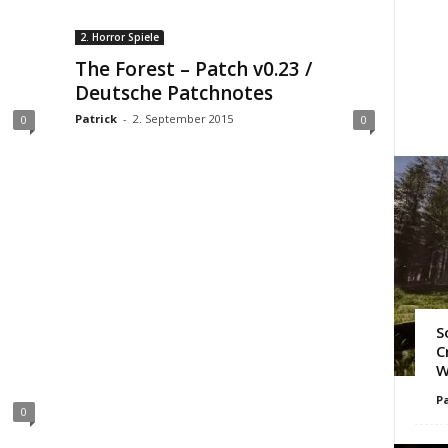
2. Horror Spiele
The Forest – Patch v0.23 /
Deutsche Patchnotes
Patrick
-
2. September 2015
0
0
S
C
W
Pa
0