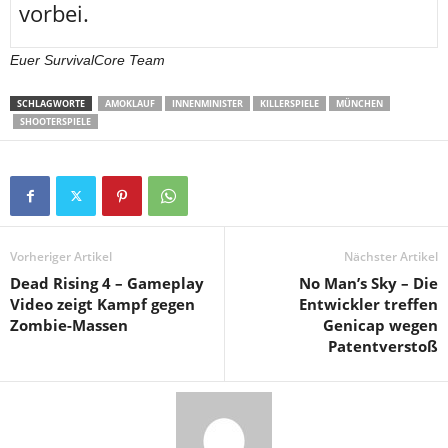
vorbei.
Euer SurvivalCore Team
SCHLAGWORTE
AMOKLAUF
INNENMINISTER
KILLERSPIELE
MÜNCHEN
SHOOTERSPIELE
Vorheriger Artikel
Nächster Artikel
Dead Rising 4 – Gameplay
No Man’s Sky – Die
Video zeigt Kampf gegen
Entwickler treffen
Zombie-Massen
Genicap wegen
Patentverstoß