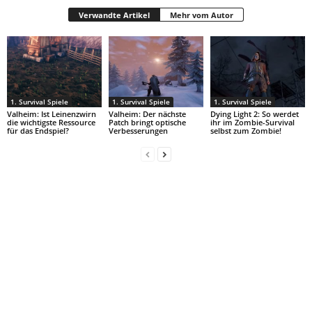
Verwandte Artikel
Mehr vom Autor
1. Survival Spiele
1. Survival Spiele
1. Survival Spiele
Valheim: Ist Leinenzwirn
Valheim: Der nächste
Dying Light 2: So werdet
die wichtigste Ressource
Patch bringt optische
ihr im Zombie-Survival
für das Endspiel?
Verbesserungen
selbst zum Zombie!