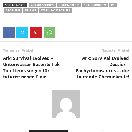
SCHLAGWORTE
ARKANE STUDIOS
DISHONORED 2
GRAFIKPROBLEM
PC
PROBLEME
RELEASE
STABILITÄTSPROBLEM
Vorheriger Artikel
Nächster Artikel
Ark: Survival Evolved –
Ark: Survival Evolved
Unterwasser-Basen & Tek
Dossier –
Tier Items sorgen für
Pachyrhinosaurus … die
futuristischen Flair
laufende Chemiekeule!