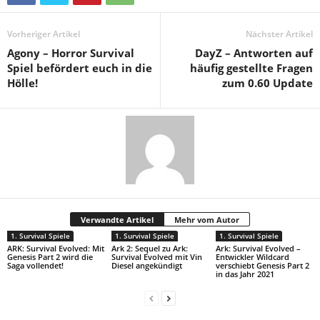
Vorheriger Artikel
Nächster Artikel
Agony – Horror Survival
DayZ – Antworten auf
Spiel befördert euch in die
häufig gestellte Fragen
Hölle!
zum 0.60 Update
Verwandte Artikel
Mehr vom Autor
1. Survival Spiele
1. Survival Spiele
1. Survival Spiele
ARK: Survival Evolved: Mit
Ark 2: Sequel zu Ark:
Ark: Survival Evolved –
Genesis Part 2 wird die
Survival Evolved mit Vin
Entwickler Wildcard
Saga vollendet!
Diesel angekündigt
verschiebt Genesis Part 2
in das Jahr 2021