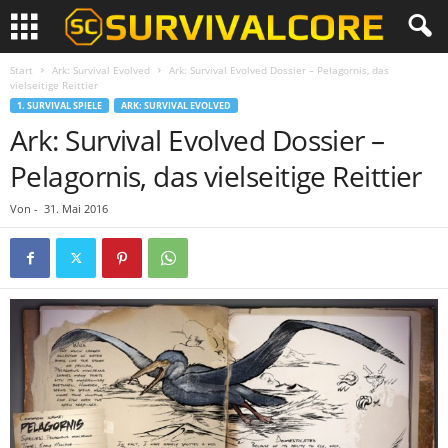
Start
Ark: Survival Evolved
Ark: Survival Evolved Dossier – Pelagornis, das
vielseitige Reittier
1. SURVIVAL SPIELE
ARK: SURVIVAL EVOLVED
Ark: Survival Evolved Dossier –
Pelagornis, das vielseitige Reittier
Von
-
31. Mai 2016