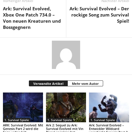
Vorheriger Artikel
Nächster Artikel
Ark: Survival Evolved,
Ark: Survival Evolved – Der
Xbox One Patch 734.0 –
rockige Song zum Survival
Von neuen Kreaturen und
Spiel!
Bossgegnern
Verwandte Artikel
Mehr vom Autor
1. Survival Spiele
1. Survival Spiele
1. Survival Spiele
ARK: Survival Evolved: Mit
Ark 2: Sequel zu Ark:
Ark: Survival Evolved –
Genesis Part 2 wird die
Survival Evolved mit Vin
Entwickler Wildcard