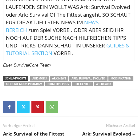
LAUFENDEN SEIN WOLLT WAS Ark: Survival Evolved
oder Ark: Survival Of The Fittest angeht, SO SCHAUT
FÜR DIE AKTUELLSTEN NEWS IM
NEWS
BEREICH
zum Spiel VORBEI. ODER ABER SEID IHR
NOCH AUF DER SUCHE NACH HILFREICHEN TIPPS
UND TRICKS, DANN SCHAUT IN UNSERER
GUIDES &
TUTORIAL SEKTION
VORBEI.
Euer SurvivalCore Team
SCHLAGWORTE
ARK MODS
ARK NEWS
ARK: SURVIVAL EVOLVED
MODIFIKATION
OFFICIAL MODS PROGRAM
PRIMITIVE PLUS
THE CENTER
WILDCARD
Vorheriger Artikel
Nächster Artikel
Ark: Survival of the Fittest
Ark: Survival Evolved –