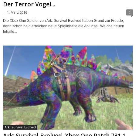
Der Terror Vogel...
-
1. März 2016
0
Die Xbox One Spieler von Ark: Survival Evolved haben Grund zur Freude,
denn schon bald erreichen neue Spielinhalte die Ark Insel. Welche neuen
Inhalte...
Ark: Survival Evolved
Ark: Survival Evolved, Xbox One Patch 731.1 –