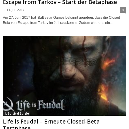
Escape from Tarkov – Start der Betaphase
-
11. Juli 2017
0
Am 27. Juni 2017 hat Battlestar Games bekannt gegeben, dass die Closed
Beta von Escape from Tarkov im Juli rauskommt. Zudem wird uns ein...
1. Survival Spiele
Life is Feudal – Erneute Closed-Beta
Testphase