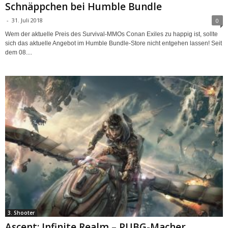
Schnäppchen bei Humble Bundle
-
31. Juli 2018
0
Wem der aktuelle Preis des Survival-MMOs Conan Exiles zu happig ist, sollte
sich das aktuelle Angebot im Humble Bundle-Store nicht entgehen lassen! Seit
dem 08....
3. Shooter
Ascent: Infinite Realm – PUBG-Macher