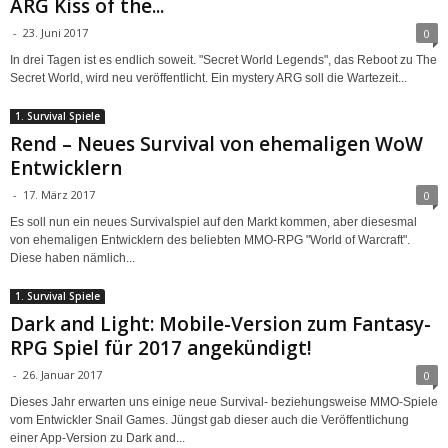
ARG Kiss of the...
-
23. Juni 2017
0
In drei Tagen ist es endlich soweit. "Secret World Legends", das Reboot zu The
Secret World, wird neu veröffentlicht. Ein mystery ARG soll die Wartezeit...
1. Survival Spiele
Rend – Neues Survival von ehemaligen WoW
Entwicklern
-
17. März 2017
0
Es soll nun ein neues Survivalspiel auf den Markt kommen, aber diesesmal
von ehemaligen Entwicklern des beliebten MMO-RPG "World of Warcraft".
Diese haben nämlich...
1. Survival Spiele
Dark and Light: Mobile-Version zum Fantasy-
RPG Spiel für 2017 angekündigt!
-
26. Januar 2017
0
Dieses Jahr erwarten uns einige neue Survival- beziehungsweise MMO-Spiele
vom Entwickler Snail Games. Jüngst gab dieser auch die Veröffentlichung
einer App-Version zu Dark and...