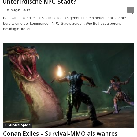
unterirdische NPC-Stadt?
-
6. August 2019
0
Bald wird es endlich NPCs in Fallout 76 geben und ein neuer Leak könnte
bereits eine der kommenden NPC-Städte zeigen. Wie Bethesda bereits
bestätigte, treffen...
1. Survival Spiele
Conan Exiles – Survival-MMO als wahres