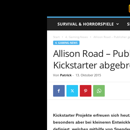
S
SURVIVAL & HORRORSPIELE
S
u
r
Start
4. Gaming-News
Allison Road – Publisher 
v
4. GAMING-NEWS
i
Allison Road – Pu
v
a
Kickstarter abgeb
l
c
o
Von
Patrick
-
13. Oktober 2015
r
e
.
d
e
Kickstarter Projekte erfreuen sich heut
besonders aber bei kleineren Entwickle
definiert, welches mithilfe von Spende