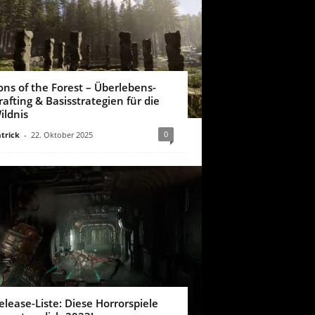
ons of the Forest – Überlebens-
rafting & Basisstrategien für die
ildnis
0
trick
-
22. Oktober 2025
elease-Liste: Diese Horrorspiele