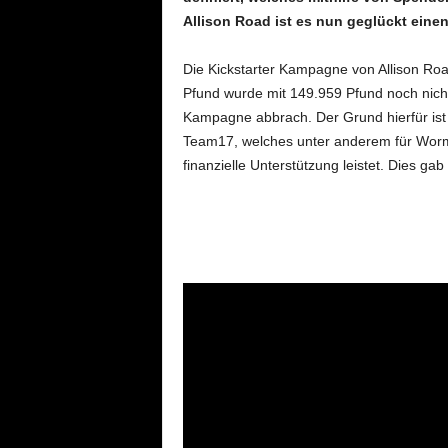
Allison Road ist es nun geglückt einen
Die Kickstarter Kampagne von Allison Road
Pfund wurde mit 149.959 Pfund noch nicht
Kampagne abbrach. Der Grund hierfür ist j
Team17, welches unter anderem für Worms
finanzielle Unterstützung leistet. Dies gab