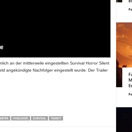
e
Pa
lich an der mittlerweile eingestellten Survival Horror Silent
eld angekündigte Nachfolger eingestellt wurde. Der Trailer
F
M
E
Pa
TARTER
PUBLISHER
SURVIVAL
TEAM17