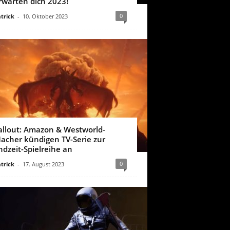
rwarten dich 2023!
0
trick
-
10. Oktober 2023
allout: Amazon & Westworld-
acher kündigen TV-Serie zur
ndzeit-Spielreihe an
0
trick
-
17. August 2023