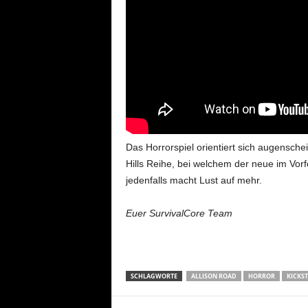
Das Horrorspiel orientiert sich augenschein
Hills Reihe, bei welchem der neue im Vorf
jedenfalls macht Lust auf mehr.
Euer SurvivalCore Team
SCHLAGWORTE
ALLISON ROAD
HORROR
KICKS