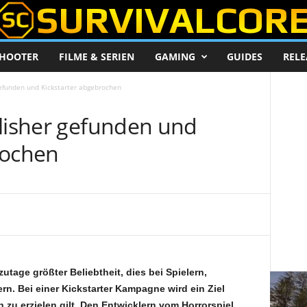
HOOTER
FILME & SERIEN
GAMING
GUIDES
RELE
gefunden und Kickstarter abgebrochen
blisher gefunden und
rochen
zutage größter Beliebtheit, dies bei Spielern,
rn. Bei einer Kickstarter Kampagne wird ein Ziel
n zu erzielen gilt. Den Entwicklern vom Horrorspiel