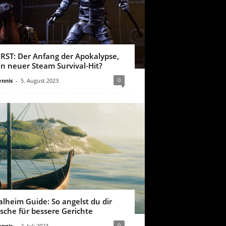
IRST: Der Anfang der Apokalypse,
in neuer Steam Survival-Hit?
0
nnis
-
5. August 2023
alheim Guide: So angelst du dir
ische für bessere Gerichte
0
nnis
-
2. Juli 2023