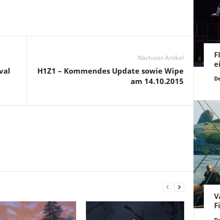
F
Nächster Artikel
e
val
H1Z1 – Kommendes Update sowie Wipe
De
am 14.10.2015
V
F
De